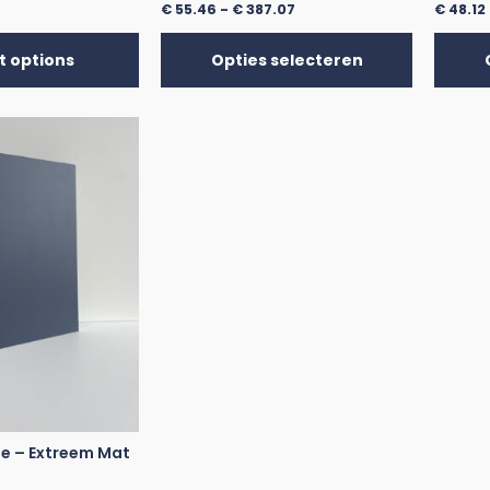
€
55.46
-
€
387.07
€
48.12
t options
Opties selecteren
je – Extreem Mat