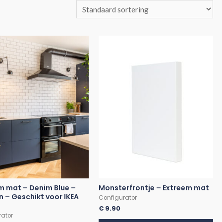
m mat – Denim Blue –
Monsterfrontje – Extreem mat
n – Geschikt voor IKEA
Configurator
€
9.90
rator