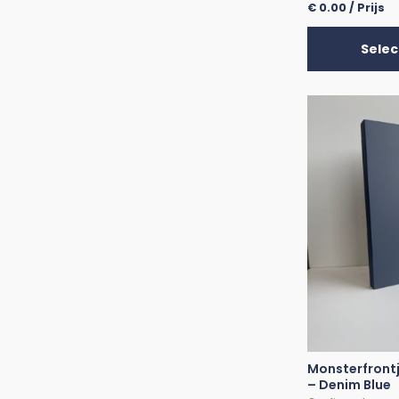
€
0.00
/ Prijs
Selec
Monsterfront
– Denim Blue