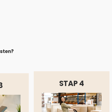
asten?
STAP 4
3