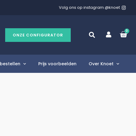
Volg ons op instagram @knoet
0
ONZE CONFIGURATOR
bestellen
Prijs voorbeelden
Over Knoet