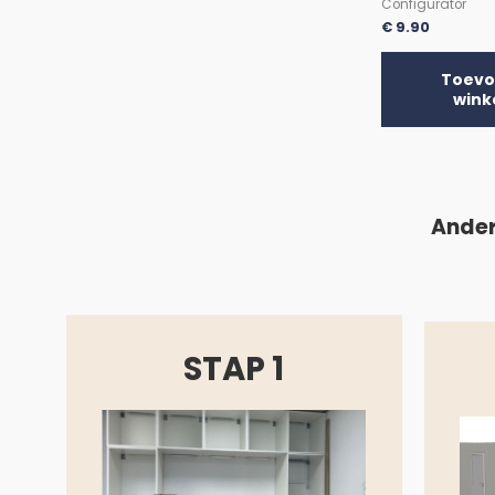
Configurator
€
9.90
Toevo
wink
Ander
STAP 1