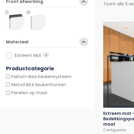
Front afwerking
Toont alle 5 r
1
3
Materiaal
Extreem Mat
4
Productcategorie
Faktum Ikea Keukensysteem
Metod IKEA keukenfronten
Panelen op maat
Extreem mat 
Bedekkingspan
maat
Configurator