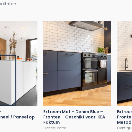
esultaten
–
Extreem Mat – Denim Blue –
Extree
eel / Paneel op
Fronten – Geschikt voor IKEA
Fronte
Faktum
Metod
Configurator
Configu