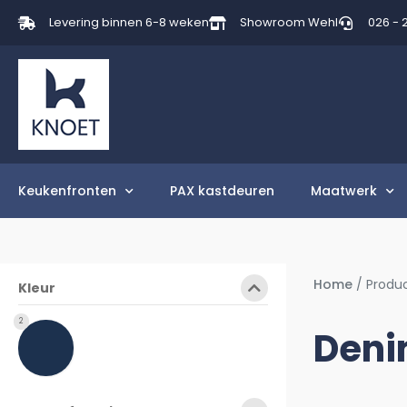
Levering binnen 6-8 weken
Showroom Wehl
026 - 
Keukenfronten
PAX kastdeuren
Maatwerk
Home
/ Produ
Kleur
2
Deni