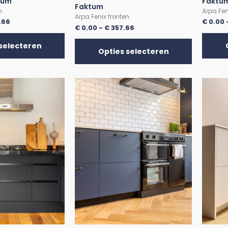
tum
Faktu
Faktum
n
Arpa Fen
Arpa Fenix fronten
.66
€
0.00
€
0.00
-
€
357.66
selecteren
Opties selecteren