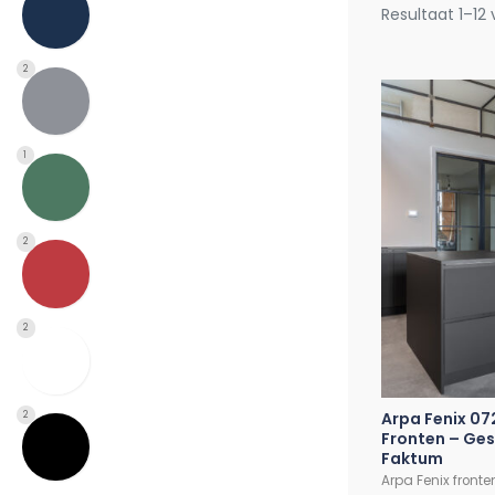
Resultaat 1–12
2
1
2
2
Arpa Fenix 07
2
Fronten – Ges
Faktum
Arpa Fenix fronte