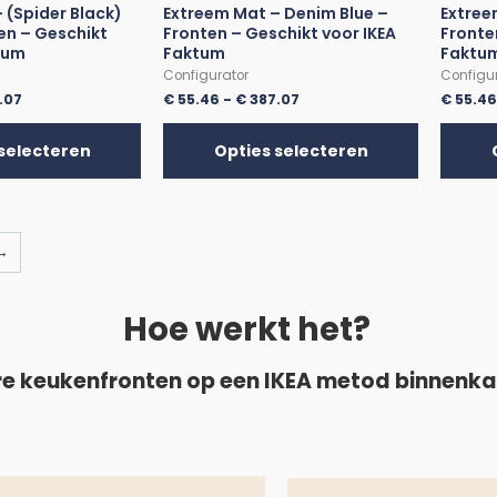
 (Spider Black)
Extreem Mat – Denim Blue –
Extree
en – Geschikt
Fronten – Geschikt voor IKEA
Fronte
tum
Faktum
Faktu
Configurator
Configu
.07
€
55.46
-
€
387.07
€
55.4
selecteren
Opties selecteren
→
Hoe werkt het?
e keukenfronten op een IKEA metod binnenk