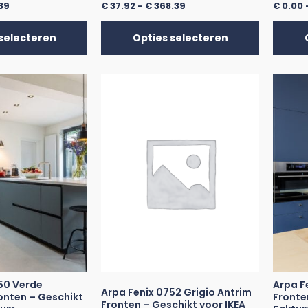
39
€
37.92
-
€
368.39
€
0.00
selecteren
Opties selecteren
50 Verde
Arpa F
Arpa Fenix 0752 Grigio Antrim
nten – Geschikt
Fronte
Fronten – Geschikt voor IKEA