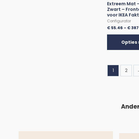
Extreem Mat –
Zwart – Front
voor IKEA Fak
Configurator
€
55.46
-
€
387
Opties 
1
2
Ander