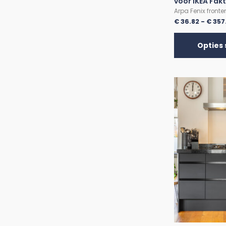
voor IKEA Fak
Arpa Fenix fronte
€
36.82
-
€
357
Opties 