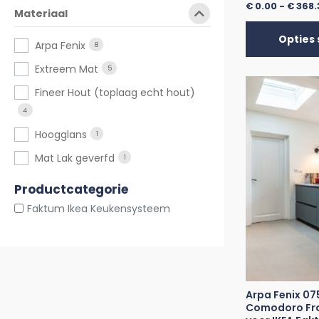
€
0.00
-
€
368.
Materiaal
Opties 
Arpa Fenix
8
Extreem Mat
5
Fineer Hout (toplaag echt hout)
4
Hoogglans
1
Mat Lak geverfd
1
Productcategorie
Faktum Ikea Keukensysteem
Arpa Fenix 07
Comodoro Fro