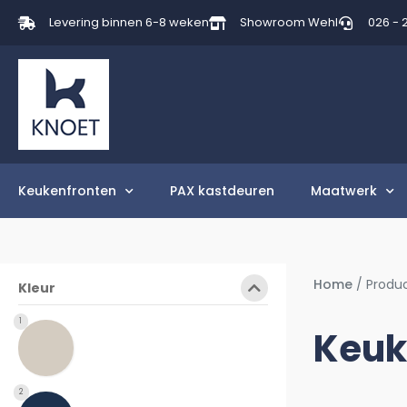
Levering binnen 6-8 weken
Showroom Wehl
026 - 
Keukenfronten
PAX kastdeuren
Maatwerk
Home
/ Produ
Kleur
1
Keuk
2