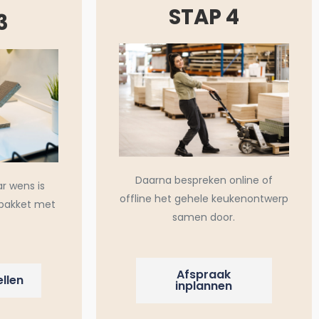
STAP 4
3
Daarna bespreken online of
ar wens is
offline het gehele keukenontwerp
pakket met
samen door.
Afspraak
llen
inplannen