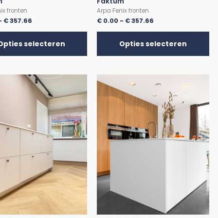
m
Faktum
ix fronten
Arpa Fenix fronten
-
€
357.66
€
0.00
-
€
357.66
Opties selecteren
Opties selecteren