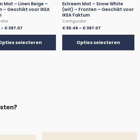
m Mat – Linen Beige –
Extreem Mat – Snow White
n – Geschikt voor IKEA
(wit) – Fronten – Geschikt voor
m
IKEA Faktum
rator
Configurator
6
-
€
387.07
€
55.46
-
€
387.07
Opties selecteren
Opties selecteren
asten?