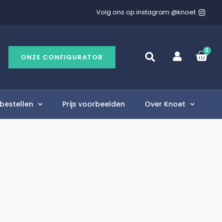
Volg ons op instagram @knoet
0
ONZE CONFIGURATOR
bestellen
Prijs voorbeelden
Over Knoet