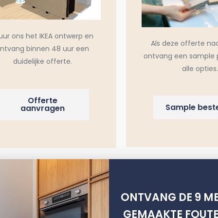
uur ons het IKEA ontwerp en
Als deze offerte na
ntvang binnen 48 uur een
ontvang een sample 
duidelijke offerte.
alle opties.
Offerte
Sample beste
aanvragen
ONTVANG DE 9 ME
m
Metod
GEMAAKTE FOUTE