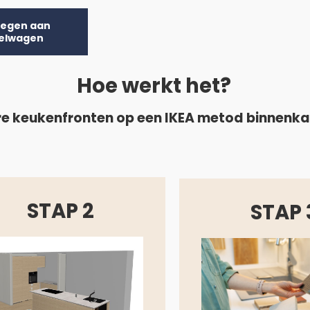
egen aan
elwagen
Hoe werkt het?
e keukenfronten op een IKEA metod binnenk
STAP 2
STAP 