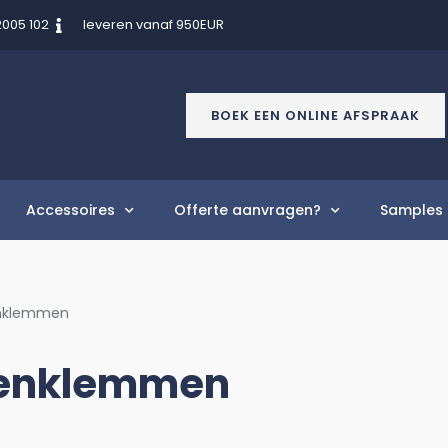
2005 102
leveren vanaf 950EUR
BOEK EEN ONLINE AFSPRAAK
Accessoires
Offerte aanvragen?
Samples 
enklemmen
tenklemmen