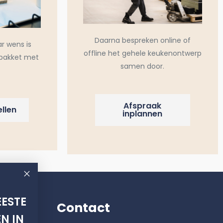
Daarna bespreken online of
ar wens is
offline het gehele keukenontwerp
pakket met
samen door.
Afspraak
llen
inplannen
ESTE
Contact
N IN