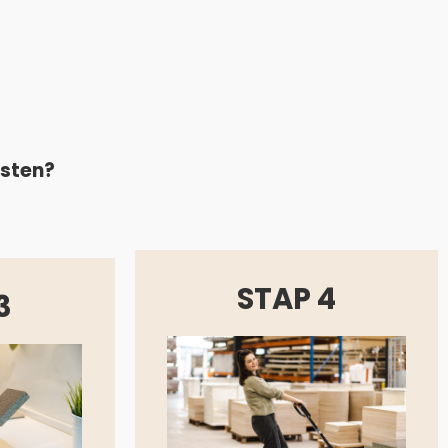
asten?
STAP 4
3