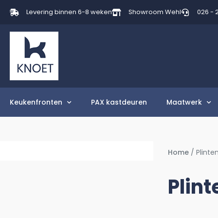
Levering binnen 6-8 weken
Showroom Wehl
026 - 
Keukenfronten
PAX kastdeuren
Maatwerk
Home
/ Plint
Plin