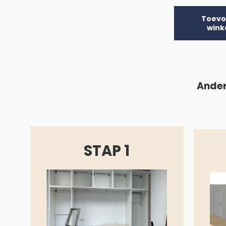
Toevo
wink
Ander
STAP 1