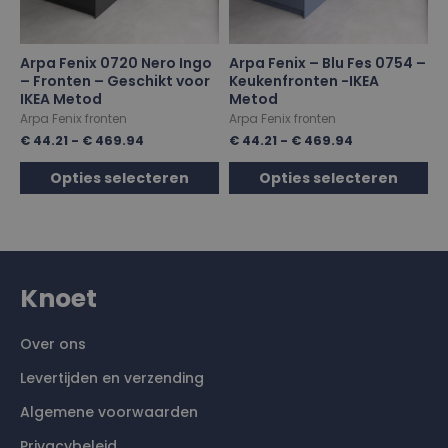
Arpa Fenix 0720 Nero Ingo
Arpa Fenix – Blu Fes 0754 –
– Fronten – Geschikt voor
Keukenfronten -IKEA
IKEA Metod
Metod
Arpa Fenix fronten
Arpa Fenix fronten
€
44.21
-
€
469.94
€
44.21
-
€
469.94
Opties selecteren
Opties selecteren
Knoet
Over ons
Levertijden en verzending
Algemene voorwaarden
Privacybeleid