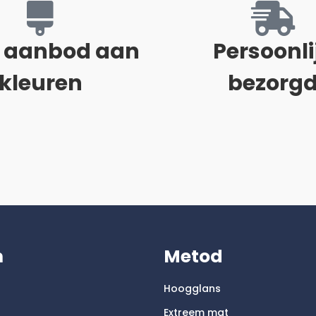
 aanbod aan
Persoonli
kleuren
bezorg
m
Metod
Hoogglans
Extreem mat