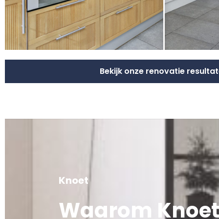
Bekijk onze renovatie resulta
Knoet
Waarom Knoet