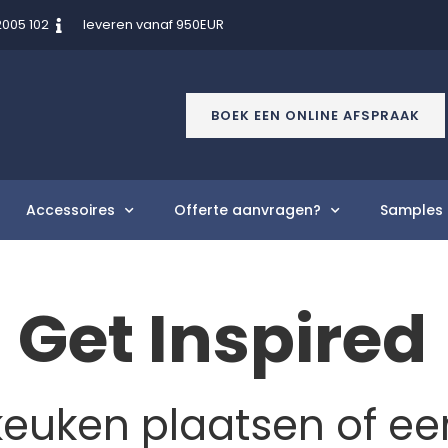
2005 102
leveren vanaf 950EUR
BOEK EEN ONLINE AFSPRAAK
Accessoires
Offerte aanvragen?
Samples 
Get Inspired
keuken plaatsen of e