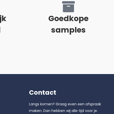
jk
Goedkope
d
samples
Contact
Langs komen? Graag even een afspraak
maken. Dan hebben wij alle tijd voor je.