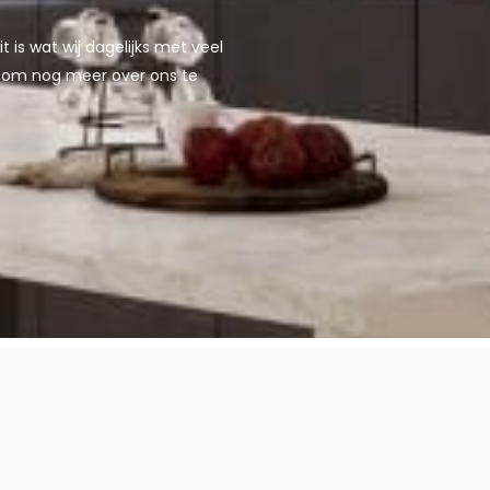
is wat wij dagelijks met veel
o om nog meer over ons te