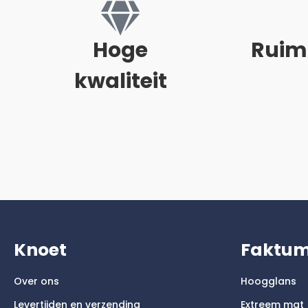
Hoge
Ruim
kwaliteit
Knoet
Faktu
Over ons
Hoogglans
Levertijden en verzending
Extreem mat