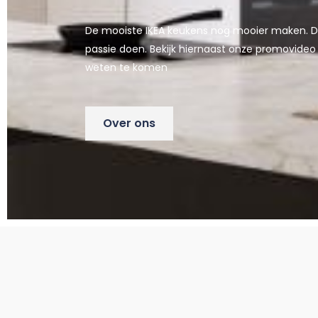
De mooiste IKEA keukens nog mooier maken. Dit 
passie doen. Bekijk hiernaast onze promovide
weten te komen
Over ons