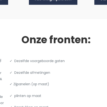
Onze fronten:
l
✓ Dezelfde voorgeboorde gaten
✓ Dezelfde afmetingen
r
EA
✓ Zijpanelen (op maat)
✓ plinten op maat
de
oor