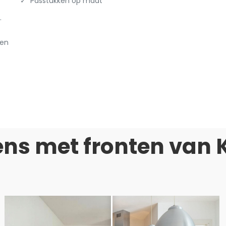
✓ Passtukken op maat
.
ken
ns met fronten van