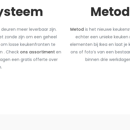
ysteem
Metod
deuren meer leverbaar zijn.
Metod
is het nieuwe keukensy
et zonde zijn om een geheel
echter een unieke keuken 
s om losse keukenfronten te
elementen bij Ikea en laat j
en . Check
ons assortiment
en
ons of foto’s van een besta
agen een gratis offerte over
binnen drie werkdage
.