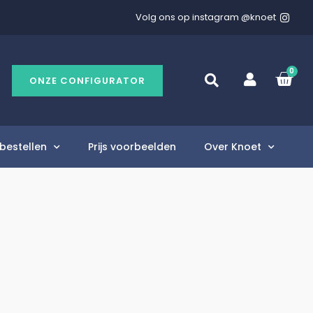
Volg ons op instagram @knoet
0
ONZE CONFIGURATOR
bestellen
Prijs voorbeelden
Over Knoet