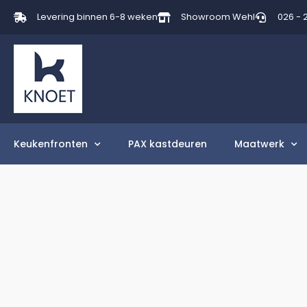
Levering binnen 6-8 weken
Showroom Wehl
026 - 
Keukenfronten
PAX kastdeuren
Maatwerk