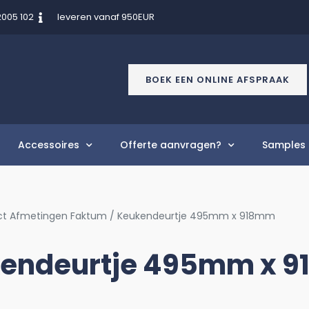
2005 102
leveren vanaf 950EUR
BOEK EEN ONLINE AFSPRAAK
Accessoires
Offerte aanvragen?
Samples 
ct Afmetingen Faktum / Keukendeurtje 495mm x 918mm
endeurtje 495mm x 