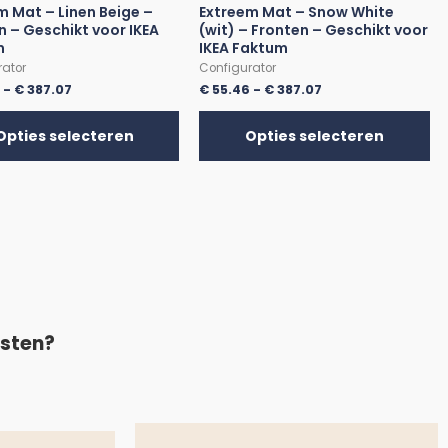
m Mat – Linen Beige –
Extreem Mat – Snow White
n – Geschikt voor IKEA
(wit) – Fronten – Geschikt voor
m
IKEA Faktum
rator
Configurator
6
-
€
387.07
€
55.46
-
€
387.07
Opties selecteren
Opties selecteren
asten?