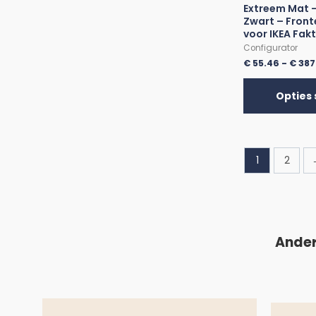
Extreem Mat –
Zwart – Front
voor IKEA Fak
Configurator
€
55.46
-
€
387
Opties 
1
2
Ander