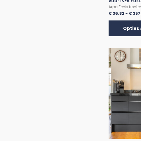
voor IKEA Fak
Arpa Fenix fronte
€
36.82
-
€
357
Opties 