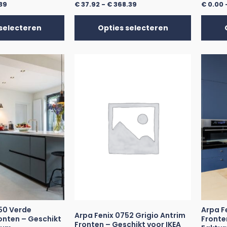
39
€
37.92
-
€
368.39
€
0.00
selecteren
Opties selecteren
50 Verde
Arpa F
Arpa Fenix 0752 Grigio Antrim
nten – Geschikt
Fronte
Fronten – Geschikt voor IKEA