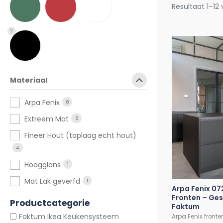
Resultaat 1–12
2
Materiaal
Arpa Fenix
8
Extreem Mat
5
Fineer Hout (toplaag echt hout)
4
Hoogglans
1
Mat Lak geverfd
1
Arpa Fenix 07
Fronten – Ges
Productcategorie
Faktum
Faktum Ikea Keukensysteem
Arpa Fenix fronte