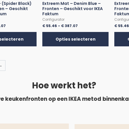
 (Spider Black)
Extreem Mat – Denim Blue –
Extree
en – Geschikt
Fronten – Geschikt voor IKEA
Fronte
tum
Faktum
Faktu
Configurator
Configu
.07
€
55.46
-
€
387.07
€
55.4
selecteren
Opties selecteren
→
Hoe werkt het?
e keukenfronten op een IKEA metod binnenk