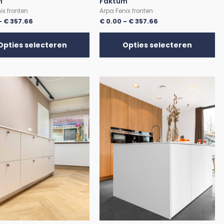
m
Faktum
ix fronten
Arpa Fenix fronten
-
€
357.66
€
0.00
-
€
357.66
Opties selecteren
Opties selecteren