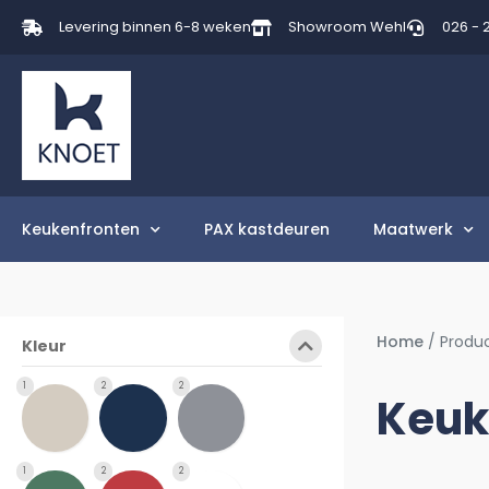
Levering binnen 6-8 weken
Showroom Wehl
026 - 
Keukenfronten
PAX kastdeuren
Maatwerk
Home
/ Produ
Kleur
1
2
2
Keuk
1
2
2