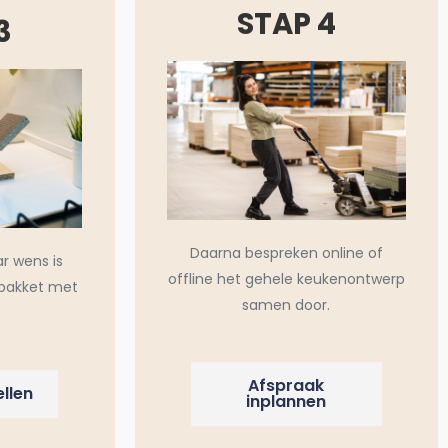
STAP 4
3
Daarna bespreken online of
ar wens is
offline het gehele keukenontwerp
pakket met
samen door.
Afspraak
llen
inplannen