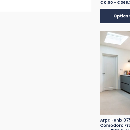
€
0.00
-
€
368.
Opties 
Arpa Fenix 07
Comodoro Fro