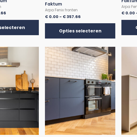
tum
Faktu
Faktum
n
Arpa Fen
Arpa Fenix fronten
.66
€
0.00
€
0.00
-
€
357.66
selecteren
Opties selecteren