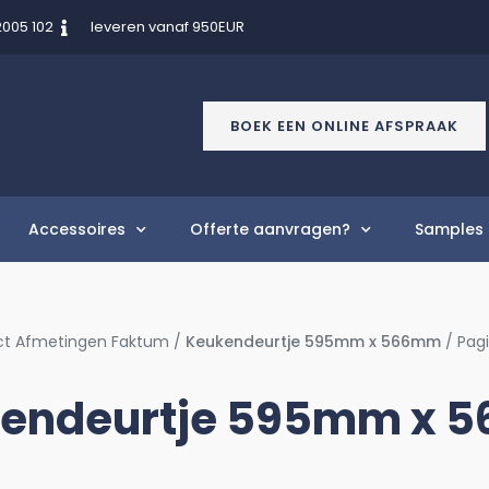
2005 102
leveren vanaf 950EUR
BOEK EEN ONLINE AFSPRAAK
Accessoires
Offerte aanvragen?
Samples 
ct Afmetingen Faktum /
Keukendeurtje 595mm x 566mm
/ Pag
endeurtje 595mm x 