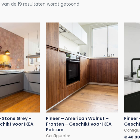
9 van de 19 resultaten wordt getoond
 Stone Grey –
Fineer – American Walnut –
Fineer
chikt voor IKEA
Fronten – Geschikt voor IKEA
Geschi
Faktum
Configu
Configurator
€
48.3