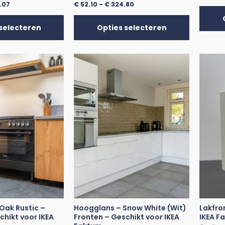
.07
€
52.10
-
€
324.80
selecteren
Opties selecteren
 Oak Rustic –
Hoogglans – Snow White (Wit)
Lakfro
chikt voor IKEA
Fronten – Geschikt voor IKEA
IKEA F