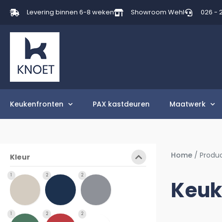
Levering binnen 6-8 weken
Showroom Wehl
026 - 
Keukenfronten
PAX kastdeuren
Maatwerk
Home
/ Produ
Kleur
1
2
2
Keuk
1
2
2