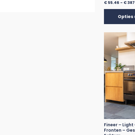
€
55.46
-
€
387
Opties 
Fineer – Light
Fronten – Ges