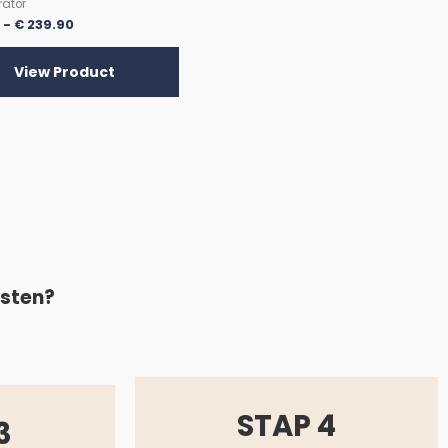
rator
6
-
€
239.90
View Product
asten?
STAP 4
3