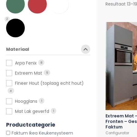
Resultaat 13–1
2
Materiaal
Arpa Fenix
8
Extreem Mat
5
Fineer Hout (toplaag echt hout)
4
Hoogglans
1
Mat Lak geverfd
1
Extreem Mat –
Fronten – Ges
Productcategorie
Faktum
Faktum Ikea Keukensysteem
Configurator