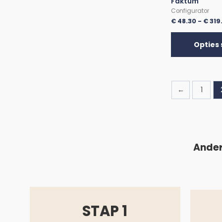
Faktum
Configurator
€
48.30
-
€
319
Opties 
←
1
Ander
STAP 1