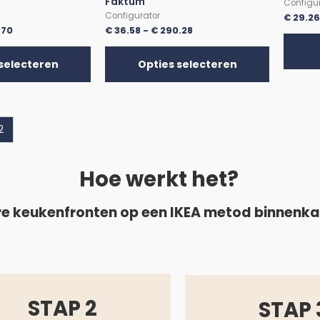
Faktum
Configu
Configurator
€
29.2
.70
€
36.58
-
€
290.28
selecteren
Opties selecteren
2
Hoe werkt het?
e keukenfronten op een IKEA metod binnenk
STAP 2
STAP 