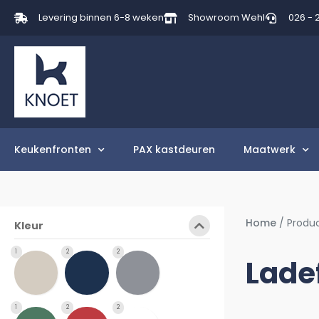
Levering binnen 6-8 weken
Showroom Wehl
026 - 
Keukenfronten
PAX kastdeuren
Maatwerk
Home
/ Produ
Kleur
1
2
2
Lade
1
2
2