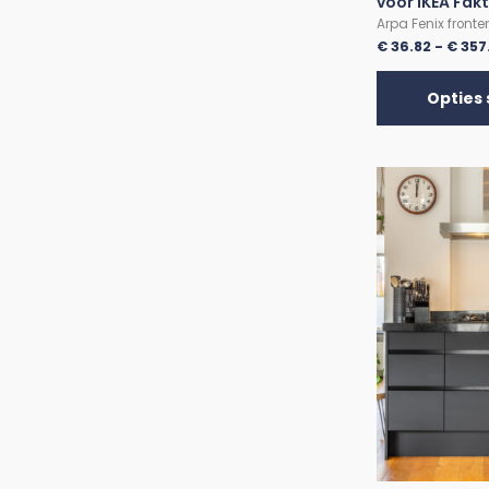
voor IKEA Fak
Arpa Fenix fronte
€
36.82
-
€
357
Opties 