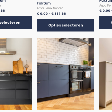
tum
Faktu
Faktum
n
Arpa Fen
Arpa Fenix fronten
.66
€
0.00
€
0.00
-
€
357.66
selecteren
Opties selecteren