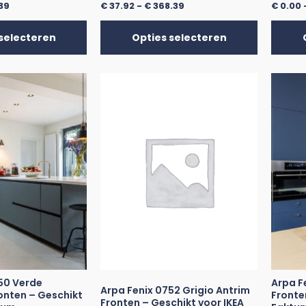
39
€
37.92
-
€
368.39
€
0.00
selecteren
Opties selecteren
50 Verde
Arpa F
Arpa Fenix 0752 Grigio Antrim
nten – Geschikt
Fronte
Fronten – Geschikt voor IKEA