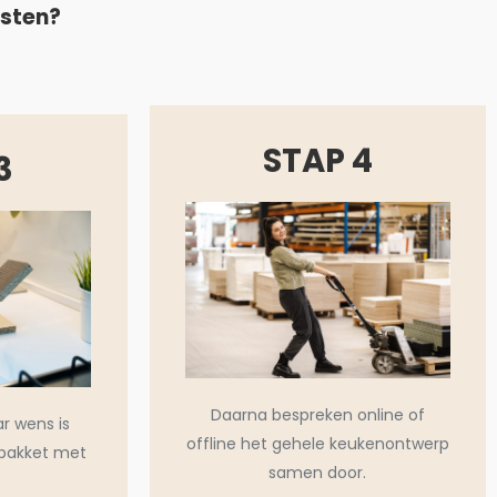
asten?
STAP 4
3
Daarna bespreken online of
ar wens is
offline het gehele keukenontwerp
pakket met
samen door.