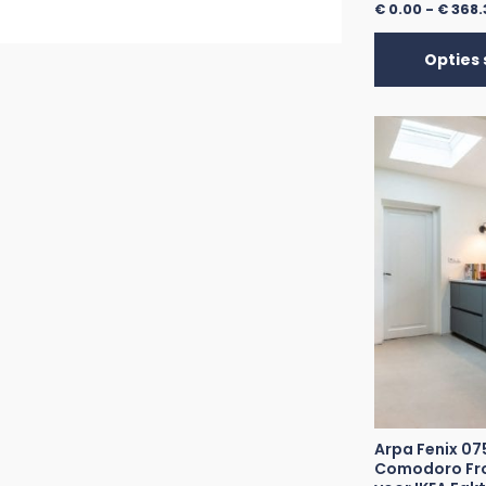
€
0.00
-
€
368.
Opties 
Arpa Fenix 07
Comodoro Fro