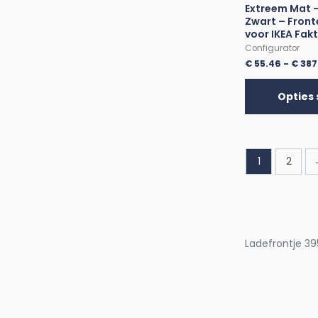
Extreem Mat –
Zwart – Front
voor IKEA Fak
Configurator
€
55.46
-
€
387
Opties 
1
2
Ladefrontje 