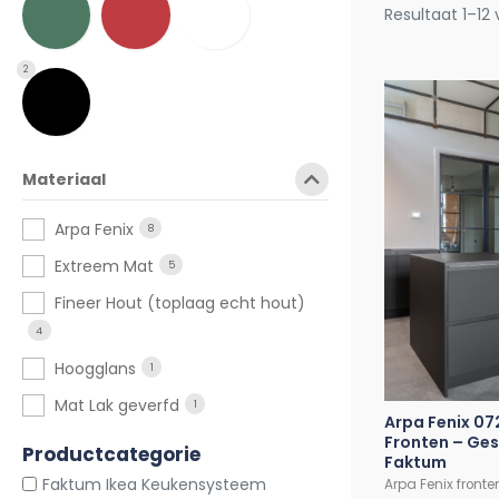
Resultaat 1–12
2
Materiaal
Arpa Fenix
8
Extreem Mat
5
Fineer Hout (toplaag echt hout)
4
Hoogglans
1
Mat Lak geverfd
1
Arpa Fenix 07
Fronten – Ges
Productcategorie
Faktum
Faktum Ikea Keukensysteem
Arpa Fenix fronte