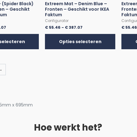
 (Spider Black)
Extreem Mat – Denim Blue –
Extree
en – Geschikt
Fronten – Geschikt voor IKEA
Fronte
tum
Faktum
Faktu
Configurator
Configu
.07
€
55.46
-
€
387.07
€
55.4
selecteren
Opties selecteren
→
395mm x 695mm
Hoe werkt het?