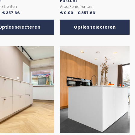
m
Faktum
ix fronten
Arpa Fenix fronten
-
€
357.66
€
0.00
-
€
357.66
Opties selecteren
Opties selecteren