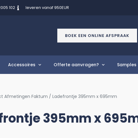
2005 102
leveren vanaf 950EUR
BOEK EEN ONLINE AFSPRAAK
Accessoires
Offerte aanvragen?
Samples 
ct Afmetingen Faktum / Ladefrontje 395mm x 695mm
frontje 395mm x 69