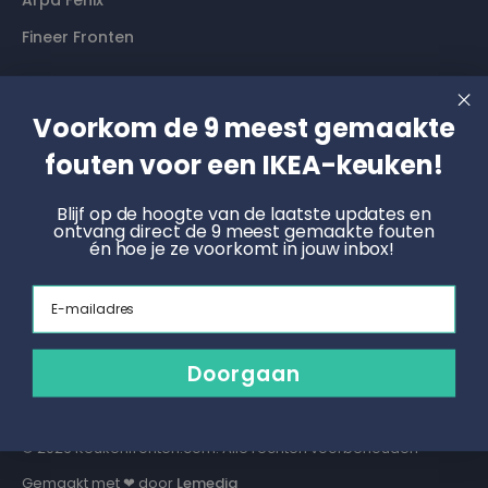
Arpa Fenix
Fineer Fronten
Contact
Voorkom de 9 meest gemaakte
Langs komen? Graag even een afspraak maken. Dan
fouten voor een IKEA-keuken!
hebben wij alle tijd voor je.
Blijf op de hoogte van de laatste updates en
ontvang direct de 9 meest gemaakte fouten
Boek een online afspraak
én hoe je ze voorkomt in jouw inbox!
KNOET
Email
Radonstraat 4, 7031 GT Wehl
info@keukenfronten.com
Doorgaan
026 2005 102
© 2026 Keukenfronten.com. Alle rechten voorbehouden
Gemaakt met ❤ door
Lemedia