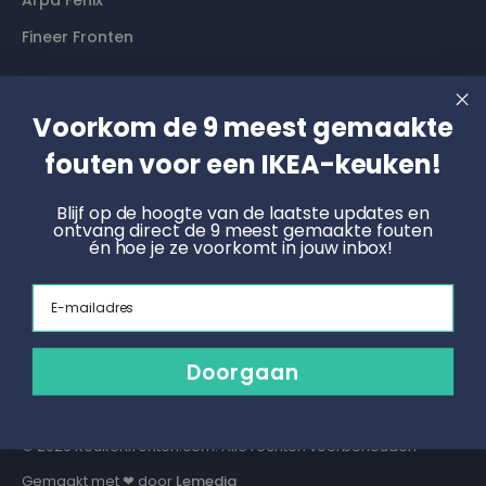
Arpa Fenix
Fineer Fronten
Contact
Voorkom de 9 meest gemaakte
Langs komen? Graag even een afspraak maken. Dan
fouten voor een IKEA-keuken!
hebben wij alle tijd voor je.
Blijf op de hoogte van de laatste updates en
ontvang direct de 9 meest gemaakte fouten
Boek een online afspraak
én hoe je ze voorkomt in jouw inbox!
KNOET
Email
Radonstraat 4, 7031 GT Wehl
info@keukenfronten.com
Doorgaan
026 2005 102
© 2026 Keukenfronten.com. Alle rechten voorbehouden
Gemaakt met ❤ door
Lemedia