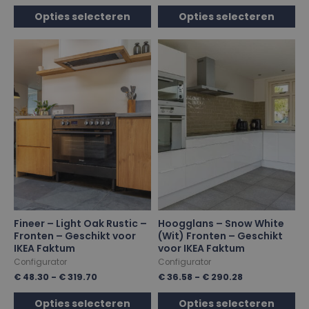
Opties selecteren
Opties selecteren
Fineer – Light Oak Rustic –
Hoogglans – Snow White
Fronten – Geschikt voor
(Wit) Fronten – Geschikt
IKEA Faktum
voor IKEA Faktum
Configurator
Configurator
€
48.30
-
€
319.70
€
36.58
-
€
290.28
Opties selecteren
Opties selecteren