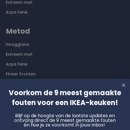
Extreem mat
Arpa Fenix
Metod
Hoogglans
Extreem mat
Arpa Fenix
Fineer Fronten
Contact
Voorkom de 9 meest gemaakte
fouten voor een IKEA-keuken!
Langs komen? Graag even een afspraak maken. Dan
hebben wij alle tijd voor je.
Blijf op de hoogte van de laatste updates en
ontvang direct de 9 meest gemaakte fouten
én hoe je ze voorkomt in jouw inbox!
Boek een online afspraak