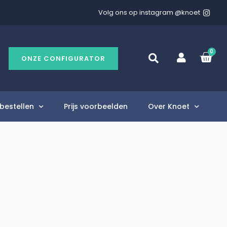
Volg ons op instagram @knoet
0
ONZE CONFIGURATOR
bestellen
Prijs voorbeelden
Over Knoet