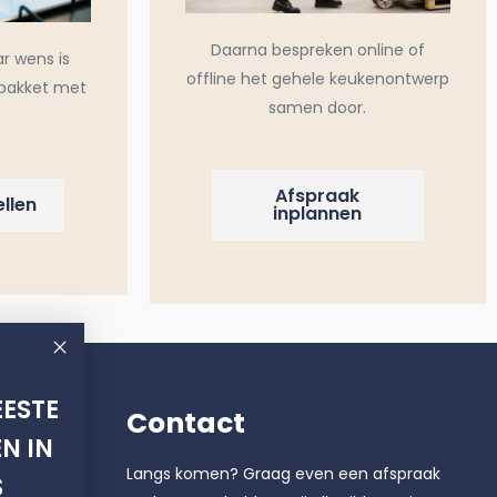
Daarna bespreken online of
ar wens is
offline het gehele keukenontwerp
pakket met
samen door.
Afspraak
llen
inplannen
ESTE
Contact
N IN
Langs komen? Graag even een afspraak
S