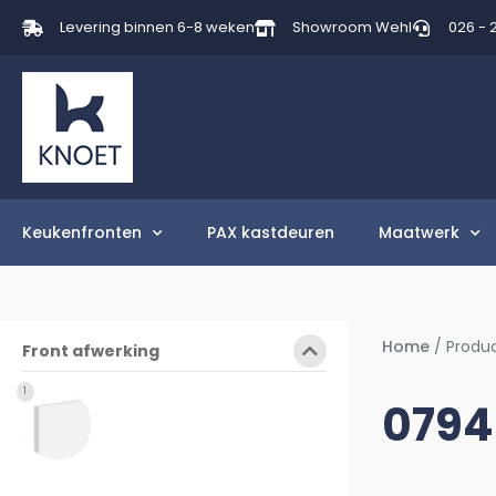
Levering binnen 6-8 weken
Showroom Wehl
026 - 
Keukenfronten
PAX kastdeuren
Maatwerk
Home
/ Produc
Front afwerking
1
0794