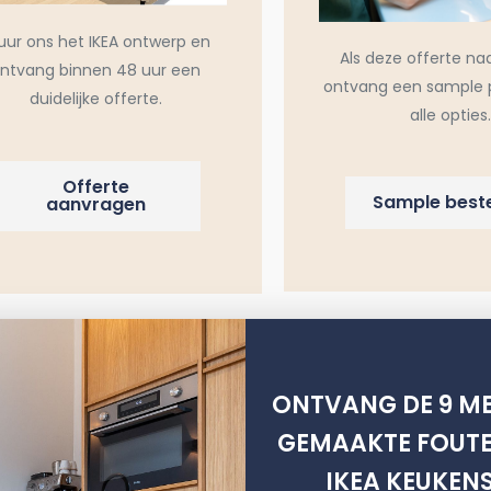
uur ons het IKEA ontwerp en
Als deze offerte na
ntvang binnen 48 uur een
ontvang een sample 
duidelijke offerte.
alle opties.
Offerte
Sample beste
aanvragen
ONTVANG DE 9 ME
m
Metod
GEMAAKTE FOUTE
Hoogglans
IKEA KEUKEN