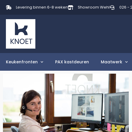
Levering binnen 6-8 weken
Showroom Wehl
026 - 
Keukenfronten
PAX kastdeuren
Maatwerk