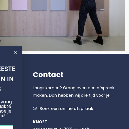
ESTE
Contact
N IN
S
Langs komen? Graag even een afspraak
maken. Dan hebben wij alle tijd voor je.
ntvang
aakte
Boek een online afspraak
hoe je
ox!
KNOET