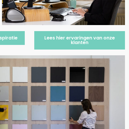
spiratie
Lees hier ervaringen van onze
klanten