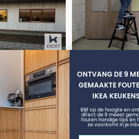
ONTVANG DE 9 ME
m
Metod
GEMAAKTE FOUTE
IKEA KEUKEN
Hoogglans
Extreem mat
Blijf op de hoogte en o
direct de 9 meest gem
Arpa Fenix
fouten handige tips én 
ze voorkomt in je inb
Fineer Fronten
Email