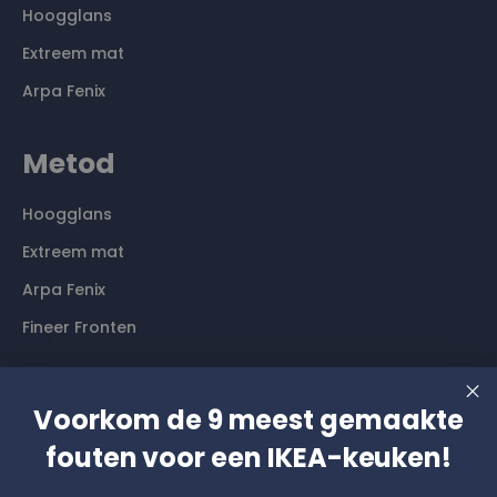
Hoogglans
Extreem mat
Arpa Fenix
Metod
Hoogglans
Extreem mat
Arpa Fenix
Fineer Fronten
Contact
Voorkom de 9 meest gemaakte
Langs komen? Graag even een afspraak maken. Dan
fouten voor een IKEA-keuken!
hebben wij alle tijd voor je.