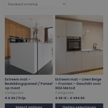
Extreem mat –
Extreem mat – Linen Beige
Bedekkingspaneel / Paneel
– Fronten – Geschikt voor
op maat
IKEA Metod
Configurator
Configurator
€
0.00
/ Prijs
€
48.12
-
€
494.50
Select options
Opties selecteren