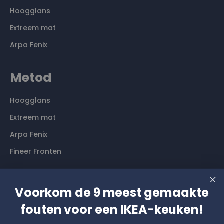
Hoogglans
Extreem mat
Arpa Fenix
Metod
Hoogglans
Extreem mat
Arpa Fenix
Fineer Fronten
Contact
Voorkom de 9 meest gemaakte
fouten voor een IKEA-keuken!
Langs komen? Graag even een afspraak maken. Dan
hebben wij alle tijd voor je.