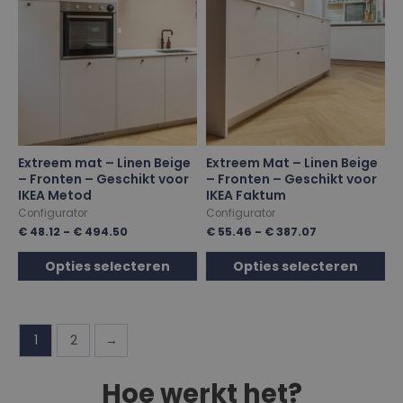
Extreem mat – Linen Beige
Extreem Mat – Linen Beige
– Fronten – Geschikt voor
– Fronten – Geschikt voor
IKEA Metod
IKEA Faktum
Configurator
Configurator
€
48.12
-
€
494.50
€
55.46
-
€
387.07
Opties selecteren
Opties selecteren
1
2
→
Hoe werkt het?