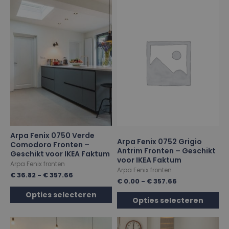
Arpa Fenix 0750 Verde
Arpa Fenix 0752 Grigio
Comodoro Fronten –
Antrim Fronten – Geschikt
Geschikt voor IKEA Faktum
voor IKEA Faktum
Arpa Fenix fronten
Arpa Fenix fronten
€
36.82
-
€
357.66
€
0.00
-
€
357.66
Opties selecteren
Opties selecteren