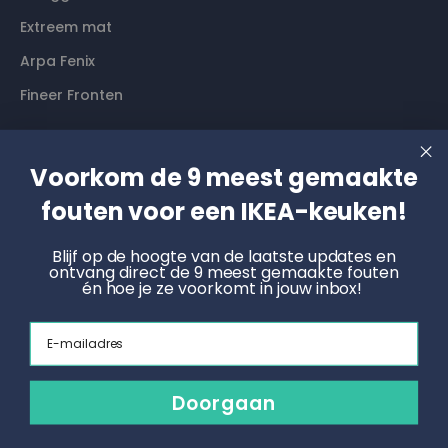
Extreem mat
Arpa Fenix
Fineer Fronten
Contact
Voorkom de 9 meest gemaakte
fouten voor een IKEA-keuken!
Langs komen? Graag even een afspraak maken. Dan
hebben wij alle tijd voor je.
Blijf op de hoogte van de laatste updates en
ontvang direct de 9 meest gemaakte fouten
Boek een online afspraak
én hoe je ze voorkomt in jouw inbox!
KNOET
Email
Radonstraat 4, 7031 GT Wehl
info@keukenfronten.com
Doorgaan
026 2005 102