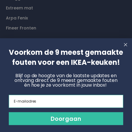
Extreem mat
Arpa Fenix
Fineer Fronten
Contact
Voorkom de 9 meest gemaakte
fouten voor een IKEA-keuken!
Langs komen? Graag even een afspraak maken. Dan
hebben wij alle tijd voor je.
Blijf op de hoogte van de laatste updates en
ontvang direct de 9 meest gemaakte fouten
Boek een online afspraak
én hoe je ze voorkomt in jouw inbox!
KNOET
Email
Radonstraat 4, 7031 GT Wehl
info@keukenfronten.com
Doorgaan
026 2005 102