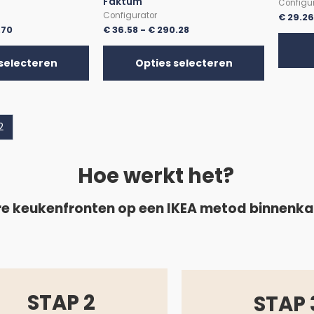
Faktum
Configu
Configurator
€
29.2
.70
€
36.58
-
€
290.28
selecteren
Opties selecteren
2
Hoe werkt het?
e keukenfronten op een IKEA metod binnenk
STAP 2
STAP 