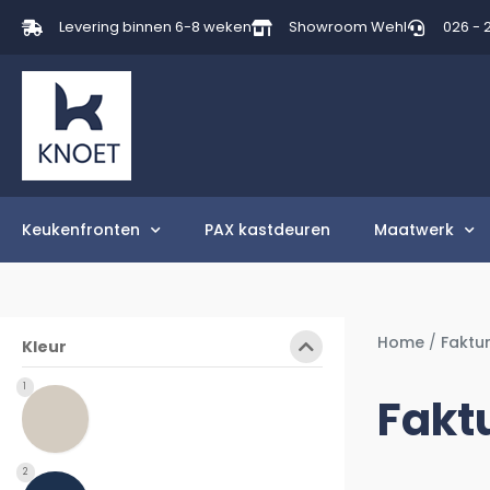
Levering binnen 6-8 weken
Showroom Wehl
026 - 
Keukenfronten
PAX kastdeuren
Maatwerk
Home
/
Faktu
Kleur
1
Fakt
2