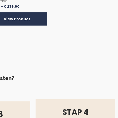
rator
6
-
€
239.90
View Product
asten?
STAP 4
3