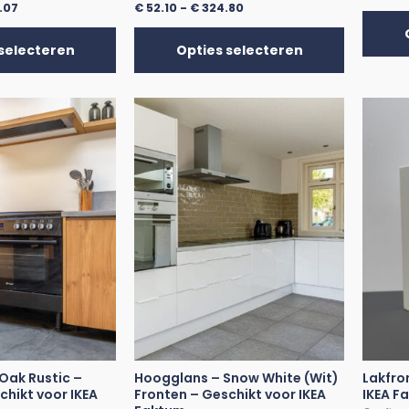
.07
€
52.10
-
€
324.80
selecteren
Opties selecteren
 Oak Rustic –
Hoogglans – Snow White (Wit)
Lakfro
chikt voor IKEA
Fronten – Geschikt voor IKEA
IKEA F