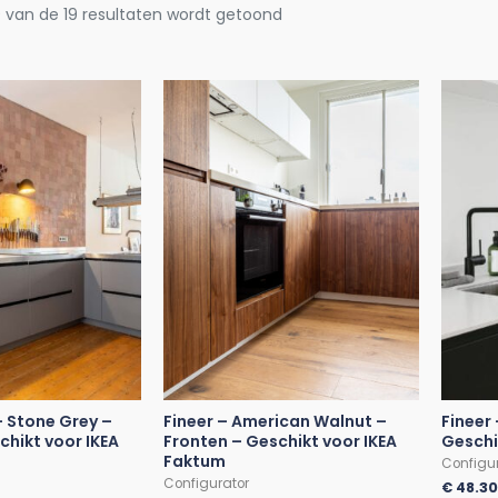
9 van de 19 resultaten wordt getoond
 Stone Grey –
Fineer – American Walnut –
Fineer
chikt voor IKEA
Fronten – Geschikt voor IKEA
Geschi
Faktum
Configu
Configurator
€
48.3