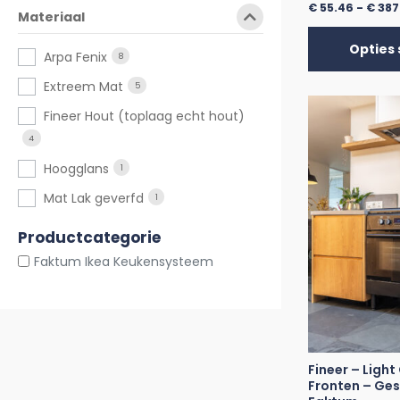
€
55.46
-
€
387
Materiaal
Opties 
Arpa Fenix
8
Extreem Mat
5
Fineer Hout (toplaag echt hout)
4
Hoogglans
1
Mat Lak geverfd
1
Productcategorie
Faktum Ikea Keukensysteem
Fineer – Light
Fronten – Ges