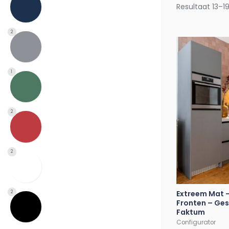
Resultaat 13–1
2
1
2
2
Extreem Mat –
2
Fronten – Ges
Faktum
Configurator