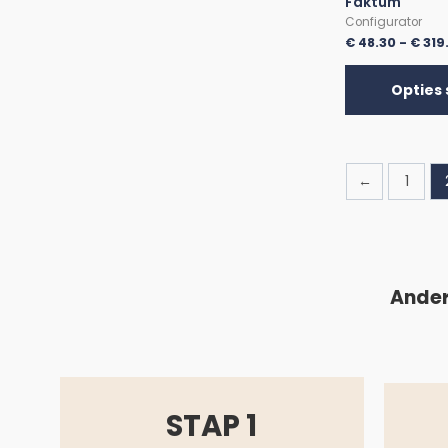
Faktum
Configurator
€
48.30
-
€
319
Opties 
←
1
Ander
STAP 1