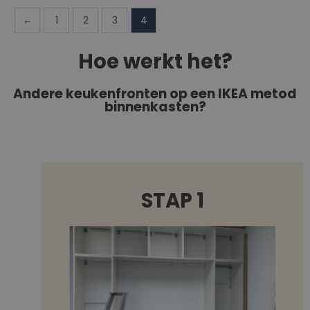
←
1
2
3
4
Hoe werkt het?
Andere keukenfronten op een IKEA metod
binnenkasten?
STAP 1