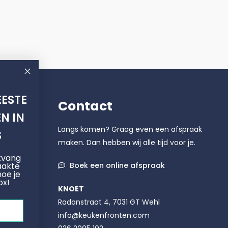
ESTE
Contact
N IN
Langs komen? Graag even een afspraak
S
maken. Dan hebben wij alle tijd voor je.
ntvang
aakte
Boek een online afspraak
hoe je
ox!
KNOET
Radonstraat 4, 7031 GT Wehl
info@keukenfronten.com