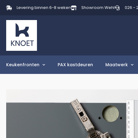
Levering binnen 6-8 weken
Showroom Wehl
026 - 
Keukenfronten
PAX kastdeuren
Maatwerk