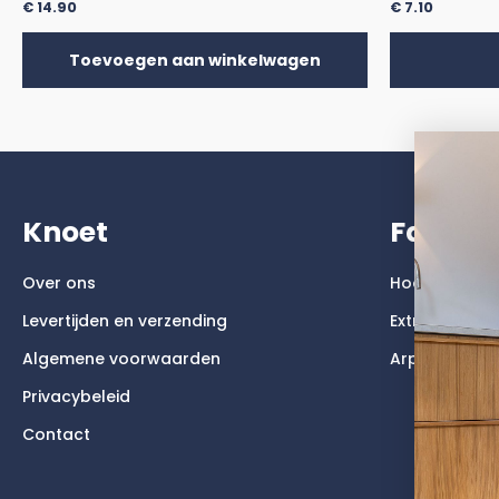
€
14.90
€
7.10
Toevoegen aan winkelwagen
Knoet
Faktu
Over ons
Hoogglans
Levertijden en verzending
Extreem mat
Algemene voorwaarden
Arpa Fenix
Privacybeleid
Contact