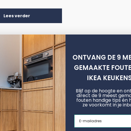
Lees verder
ONTVANG DE 9 ME
m
Metod
GEMAAKTE FOUTE
Hoogglans
IKEA KEUKEN
Extreem mat
Blijf op de hoogte en o
Arpa Fenix
direct de 9 meest gem
fouten handige tips én 
Fineer Fronten
ze voorkomt in je inb
Email