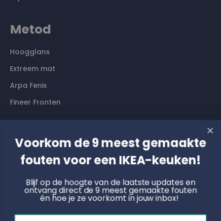
Metod
Hoogglans
Extreem mat
Arpa Fenix
Fineer Fronten
Contact
Voorkom de 9 meest gemaakte
Langs komen? Graag even een afspraak maken. Dan
fouten voor een IKEA-keuken!
hebben wij alle tijd voor je.
Blijf op de hoogte van de laatste updates en
ontvang direct de 9 meest gemaakte fouten
Boek een online afspraak
én hoe je ze voorkomt in jouw inbox!
KNOET
Email