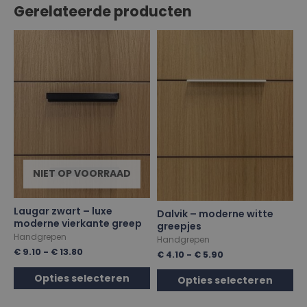
Gerelateerde producten
NIET OP VOORRAAD
Laugar zwart – luxe
Dalvik – moderne witte
moderne vierkante greep
greepjes
Handgrepen
Handgrepen
€
9.10
-
€
13.80
€
4.10
-
€
5.90
Opties selecteren
Opties selecteren