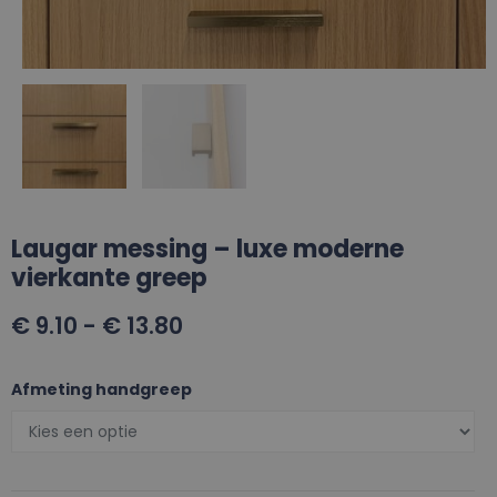
Laugar messing – luxe moderne
vierkante greep
€
9.10
-
€
13.80
Afmeting handgreep