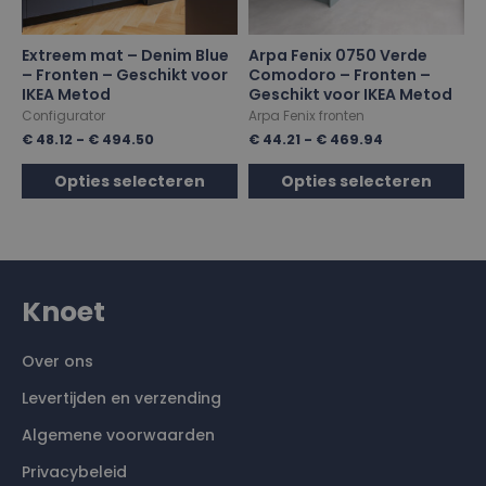
Extreem mat – Denim Blue
Arpa Fenix 0750 Verde
– Fronten – Geschikt voor
Comodoro – Fronten –
IKEA Metod
Geschikt voor IKEA Metod
Configurator
Arpa Fenix fronten
€
48.12
-
€
494.50
€
44.21
-
€
469.94
Opties selecteren
Opties selecteren
Knoet
Over ons
Levertijden en verzending
Algemene voorwaarden
Privacybeleid