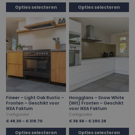
Opties selecteren
Opties selecteren
Fineer – Light Oak Rustic –
Hoogglans – Snow White
Fronten – Geschikt voor
(Wit) Fronten – Geschikt
IKEA Faktum
voor IKEA Faktum
Configurator
Configurator
€
48.30
-
€
319.70
€
36.58
-
€
290.28
Opties selecteren
Opties selecteren