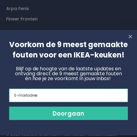
Arpa Fenix
Fineer Fronten
Contact
Voorkom de 9 meest gemaakte
Langs komen? Graag even een afspraak maken. Dan
fouten voor een IKEA-keuken!
hebben wij alle tijd voor je.
Blijf op de hoogte van de laatste updates en
ontvang direct de 9 meest gemaakte fouten
Boek een online afspraak
én hoe je ze voorkomt in jouw inbox!
KNOET
Email
Radonstraat 4, 7031 GT Wehl
info@keukenfronten.com
Doorgaan
026 2005 102
© 2026 Keukenfronten.com. Alle rechten voorbehouden