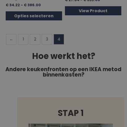
€
34.22
-
€
386.00
View Product
Opties selecteren
←
1
2
3
4
Hoe werkt het?
Andere keukenfronten op een IKEA metod
binnenkasten?
STAP 1