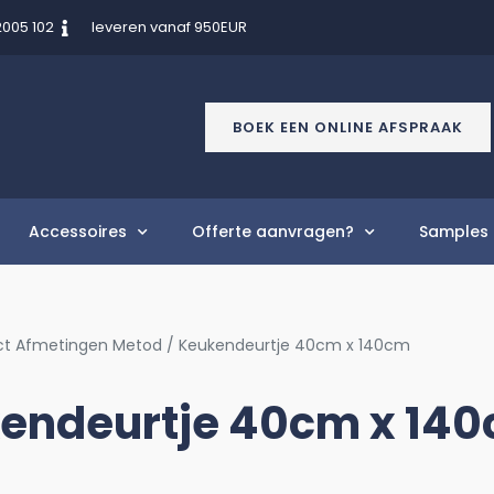
2005 102
leveren vanaf 950EUR
BOEK EEN ONLINE AFSPRAAK
Accessoires
Offerte aanvragen?
Samples 
ct Afmetingen Metod / Keukendeurtje 40cm x 140cm
endeurtje 40cm x 14