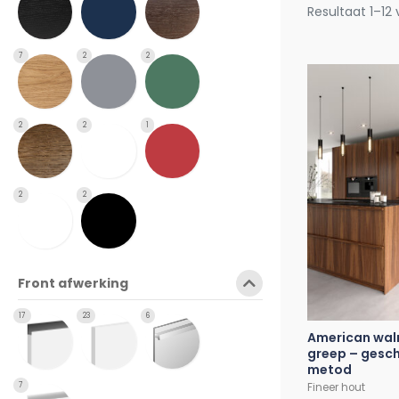
Resultaat 1–12
7
2
2
2
2
1
2
2
Front afwerking
17
23
6
American wal
greep – gesch
metod
Fineer hout
7