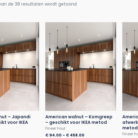
 van de 38 resultaten wordt getoond
nut – Japandi
American walnut – Komgreep
Americ
ikt voor IKEA
– geschikt voor IKEA metod
afwerk
metod
Fineer hout
Fineer h
€
94.00
-
€
458.00