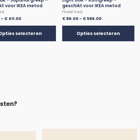
oak – Japandi greep –
Light oak – Komgreep –
kt voor IKEA metod
geschikt voor IKEA metod
out
Fineer hout
0
-
€
411.00
€
86.00
-
€
586.00
Opties selecteren
Opties selecteren
asten?