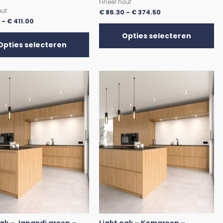
Fineer hout
out
€
86.30
-
€
374.50
0
-
€
411.00
Opties selecteren
Opties selecteren