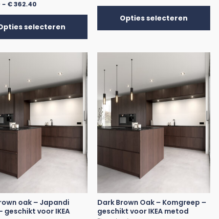
0
-
€
362.40
Opties selecteren
Opties selecteren
rown oak – Japandi
Dark Brown Oak – Komgreep –
– geschikt voor IKEA
geschikt voor IKEA metod