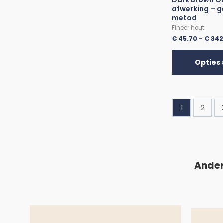
Dark Brown Oa
afwerking – g
metod
Fineer hout
€
45.70
-
€
342
Opties 
1
2
Ander