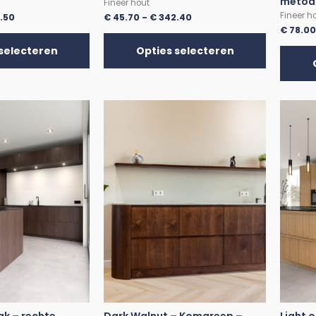
metod
Fineer hout
Fineer h
.50
€
45.70
-
€
342.40
€
78.0
selecteren
Opties selecteren