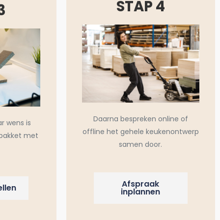
STAP 4
3
Daarna bespreken online of
ar wens is
offline het gehele keukenontwerp
pakket met
samen door.
Afspraak
llen
inplannen