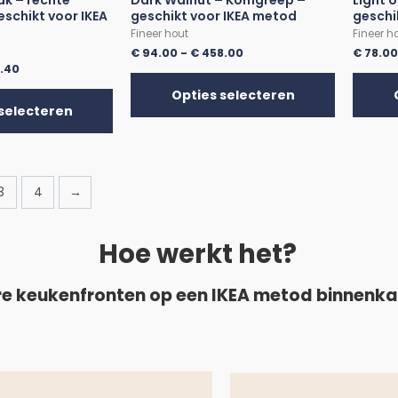
k – rechte
Dark Walnut – Komgreep –
Light 
eschikt voor IKEA
geschikt voor IKEA metod
geschi
Fineer hout
Fineer h
€
94.00
-
€
458.00
€
78.0
.40
Opties selecteren
selecteren
3
4
→
Hoe werkt het?
e keukenfronten op een IKEA metod binnenk