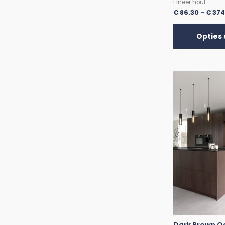
Fineer hout
€
86.30
-
€
374
Opties 