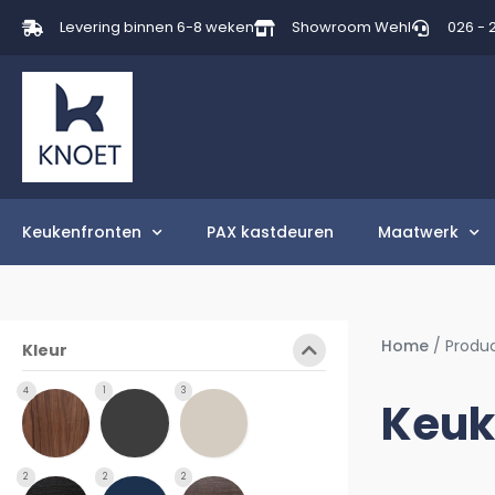
Levering binnen 6-8 weken
Showroom Wehl
026 - 
Keukenfronten
PAX kastdeuren
Maatwerk
Home
/ Produ
Kleur
4
1
3
Keuk
2
2
2