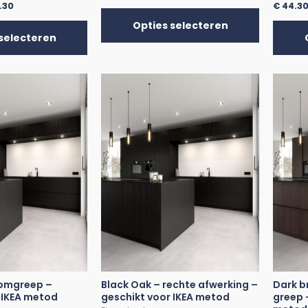
.30
€
44.3
Opties selecteren
selecteren
Komgreep –
Black Oak – rechte afwerking –
Dark b
 IKEA metod
geschikt voor IKEA metod
greep 