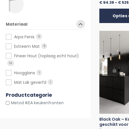
€
94.38
-
€
525
Opties 
Materiaal
Arpa Fenix
11
Extreem Mat
5
Fineer Hout (toplaag echt hout)
14
Hoogglans
1
Mat Lak geverfd
1
Productcategorie
Metod IKEA keukenfronten
Black Oak – 
geschikt voor