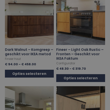
Dark Walnut – Komgreep –
Fineer – Light Oak Rustic –
geschikt voor IKEA metod
Fronten – Geschikt voor
IKEA Faktum
Fineer hout
Configurator
€
94.00
-
€
458.00
€
48.30
-
€
319.70
Opties selecteren
Opties selecteren