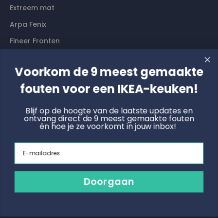
Extreem mat
Arpa Fenix
Fineer Fronten
Voorkom de 9 meest gemaakte
Contact
fouten voor een IKEA-keuken!
Langs komen? Graag even een afspraak maken. Dan
hebben wij alle tijd voor je.
Blijf op de hoogte van de laatste updates en
ontvang direct de 9 meest gemaakte fouten
én hoe je ze voorkomt in jouw inbox!
Boek een online afspraak
Email
KNOET
Radonstraat 4, 7031 GT Wehl
info@keukenfronten.com
Doorgaan
026 2005 102