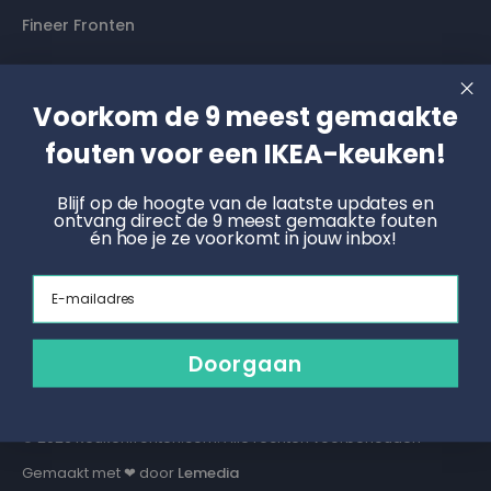
Fineer Fronten
Contact
Voorkom de 9 meest gemaakte
Langs komen? Graag even een afspraak maken. Dan
fouten voor een IKEA-keuken!
hebben wij alle tijd voor je.
Blijf op de hoogte van de laatste updates en
ontvang direct de 9 meest gemaakte fouten
Boek een online afspraak
én hoe je ze voorkomt in jouw inbox!
KNOET
Email
Radonstraat 4, 7031 GT Wehl
info@keukenfronten.com
Doorgaan
026 2005 102
© 2026 Keukenfronten.com. Alle rechten voorbehouden
Gemaakt met ❤ door
Lemedia