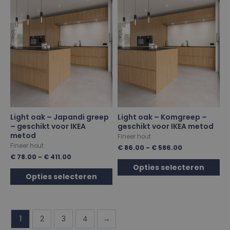
Light oak – Japandi greep
Light oak – Komgreep –
– geschikt voor IKEA
geschikt voor IKEA metod
metod
Fineer hout
Fineer hout
€
86.00
-
€
586.00
€
78.00
-
€
411.00
Opties selecteren
Opties selecteren
1
2
3
4
→