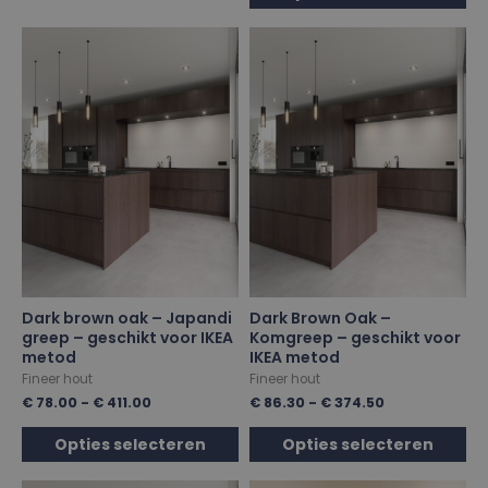
Dark brown oak – Japandi
Dark Brown Oak –
greep – geschikt voor IKEA
Komgreep – geschikt voor
metod
IKEA metod
Fineer hout
Fineer hout
€
78.00
-
€
411.00
€
86.30
-
€
374.50
Opties selecteren
Opties selecteren