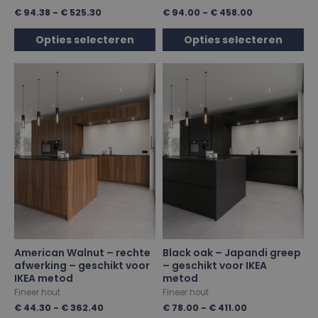
€
94.38
-
€
525.30
€
94.00
-
€
458.00
Opties selecteren
Opties selecteren
American Walnut – rechte
Black oak – Japandi greep
afwerking – geschikt voor
– geschikt voor IKEA
IKEA metod
metod
Fineer hout
Fineer hout
€
44.30
-
€
362.40
€
78.00
-
€
411.00