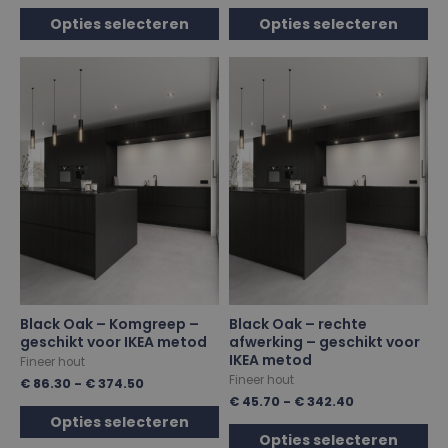
Opties selecteren
Opties selecteren
Black Oak – Komgreep –
Black Oak – rechte
geschikt voor IKEA metod
afwerking – geschikt voor
IKEA metod
Fineer hout
Fineer hout
€
86.30
-
€
374.50
€
45.70
-
€
342.40
Opties selecteren
Opties selecteren