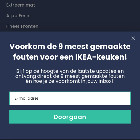
Extreem mat
Arpa Fenix
Fineer Fronten
Voorkom de 9 meest gemaakte
Contact
fouten voor een IKEA-keuken!
Langs komen? Graag even een afspraak maken. Dan
hebben wij alle tijd voor je.
Blijf op de hoogte van de laatste updates en
ontvang direct de 9 meest gemaakte fouten
én hoe je ze voorkomt in jouw inbox!
Boek een online afspraak
Email
KNOET
Radonstraat 4, 7031 GT Wehl
info@keukenfronten.com
Doorgaan
026 2005 102