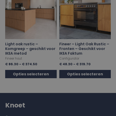
Light oak rustic –
Fineer – Light Oak Rustic –
Komgreep – geschikt voor
Fronten – Geschikt voor
IKEA metod
IKEA Faktum
Fineer hout
Configurator
€
86.30
-
€
374.50
€
48.30
-
€
319.70
Opties selecteren
Opties selecteren
Knoet