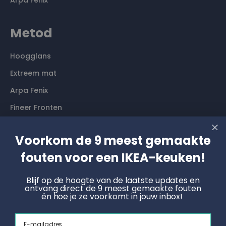
Arpa Fenix
Metod
Hoogglans
Extreem mat
Arpa Fenix
Fineer Fronten
Contact
Voorkom de 9 meest gemaakte
fouten voor een IKEA-keuken!
Langs komen? Graag even een afspraak maken. Dan
hebben wij alle tijd voor je.
Blijf op de hoogte van de laatste updates en
ontvang direct de 9 meest gemaakte fouten
én hoe je ze voorkomt in jouw inbox!
Boek een online afspraak
Email
KNOET