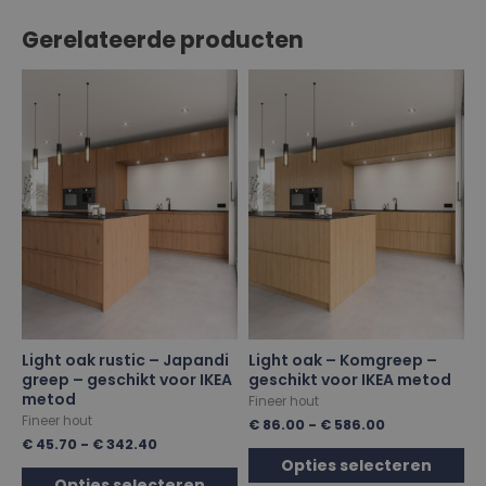
Gerelateerde producten
Light oak rustic – Japandi
Light oak – Komgreep –
greep – geschikt voor IKEA
geschikt voor IKEA metod
metod
Fineer hout
Fineer hout
€
86.00
-
€
586.00
€
45.70
-
€
342.40
Opties selecteren
Opties selecteren