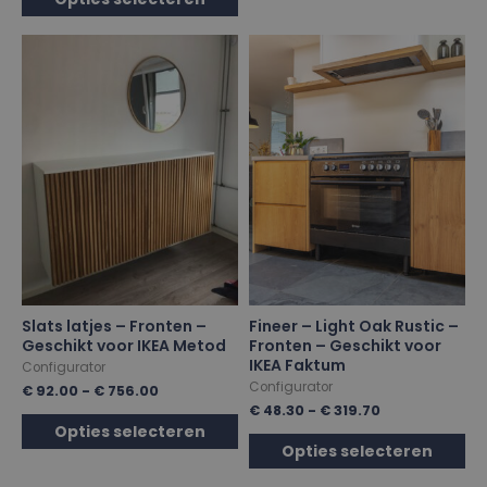
Slats latjes – Fronten –
Fineer – Light Oak Rustic –
Geschikt voor IKEA Metod
Fronten – Geschikt voor
IKEA Faktum
Configurator
Configurator
€
92.00
-
€
756.00
€
48.30
-
€
319.70
Opties selecteren
Opties selecteren