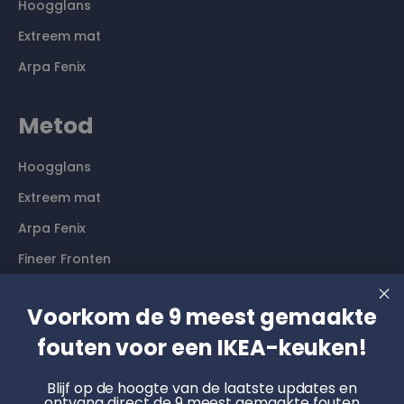
Hoogglans
Extreem mat
Arpa Fenix
Metod
Hoogglans
Extreem mat
Arpa Fenix
Fineer Fronten
Contact
Voorkom de 9 meest gemaakte
fouten voor een IKEA-keuken!
Langs komen? Graag even een afspraak maken. Dan
hebben wij alle tijd voor je.
Blijf op de hoogte van de laatste updates en
ontvang direct de 9 meest gemaakte fouten