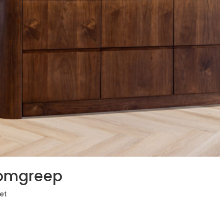
komgreep
et