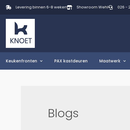
Levering binnen 6-8 weken
Showroom Wehl
026 - 
Keukenfronten
PAX kastdeuren
Maatwerk
Blogs