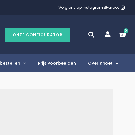
Volg ons op instagram @knoet
0
ONZE CONFIGURATOR
bestellen
Prijs voorbeelden
Over Knoet