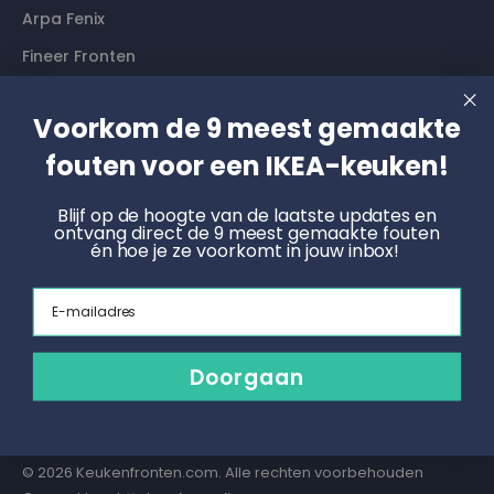
Arpa Fenix
Fineer Fronten
Contact
Voorkom de 9 meest gemaakte
fouten voor een IKEA-keuken!
Langs komen? Graag even een afspraak maken. Dan
hebben wij alle tijd voor je.
Blijf op de hoogte van de laatste updates en
ontvang direct de 9 meest gemaakte fouten
én hoe je ze voorkomt in jouw inbox!
Boek een online afspraak
Email
KNOET
Radonstraat 4, 7031 GT Wehl
info@keukenfronten.com
Doorgaan
026 2005 102
© 2026 Keukenfronten.com. Alle rechten voorbehouden