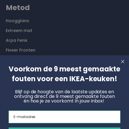
Metod
Hoogglans
Extreem mat
Arpa Fenix
Fineer Fronten
Contact
Voorkom de 9 meest gemaakte
fouten voor een IKEA-keuken!
Langs komen? Graag even een afspraak maken. Dan
hebben wij alle tijd voor je.
Blijf op de hoogte van de laatste updates en
ontvang direct de 9 meest gemaakte fouten
én hoe je ze voorkomt in jouw inbox!
Boek een online afspraak
Email
KNOET
Radonstraat 4, 7031 GT Wehl