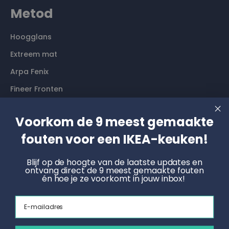
Metod
Hoogglans
Extreem mat
Arpa Fenix
Fineer Fronten
Contact
Voorkom de 9 meest gemaakte
fouten voor een IKEA-keuken!
Langs komen? Graag even een afspraak maken. Dan
hebben wij alle tijd voor je.
Blijf op de hoogte van de laatste updates en
ontvang direct de 9 meest gemaakte fouten
én hoe je ze voorkomt in jouw inbox!
Boek een online afspraak
Email
KNOET
Radonstraat 4, 7031 GT Wehl