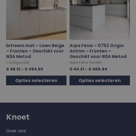
Extreem mat – Linen Beige
Arpa Fenix – 0752 Grigio
– Fronten – Geschikt voor
Antrim – Fronten –
IKEA Metod
Geschikt voor IKEA Metod
Configurator
Arpa Fenix fronten
€
48.12
-
€
494.50
€
44.21
-
€
469.94
Opties selecteren
Opties selecteren
Knoet
Over ons