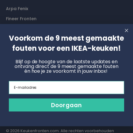
Arpa Fenix
Fineer Fronten
Contact
Voorkom de 9 meest gemaakte
fouten voor een IKEA-keuken!
Langs komen? Graag even een afspraak maken. Dan
hebben wij alle tijd voor je.
Blijf op de hoogte van de laatste updates en
ontvang direct de 9 meest gemaakte fouten
én hoe je ze voorkomt in jouw inbox!
Boek een online afspraak
Email
KNOET
Radonstraat 4, 7031 GT Wehl
info@keukenfronten.com
Doorgaan
026 2005 102
© 2026 Keukenfronten.com. Alle rechten voorbehouden