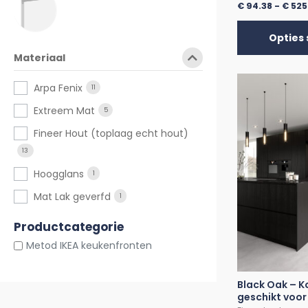
€
94.38
-
€
525
Opties 
Materiaal
Arpa Fenix
11
Extreem Mat
5
Fineer Hout (toplaag echt hout)
13
Hoogglans
1
Mat Lak geverfd
1
Productcategorie
Metod IKEA keukenfronten
Black Oak – 
geschikt voor