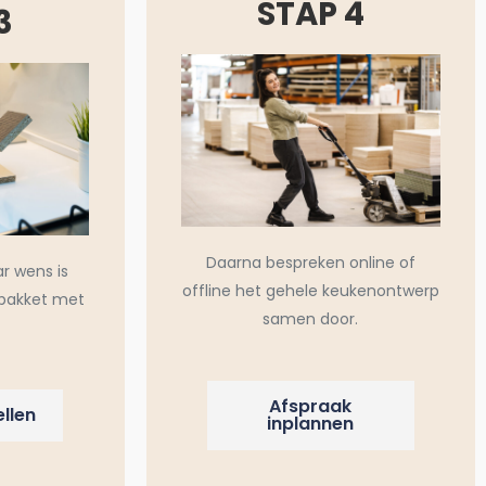
STAP 4
3
Daarna bespreken online of
ar wens is
offline het gehele keukenontwerp
pakket met
samen door.
Afspraak
llen
inplannen