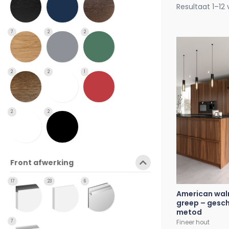
Resultaat 1–12
7
2
2
2
2
1
2
2
Front afwerking
17
23
6
American wal
greep – gesch
metod
Fineer hout
7