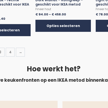
k – rechte
Dark Walnut – Komgreep –
Light 
eschikt voor IKEA
geschikt voor IKEA metod
geschi
Fineer hout
Fineer h
€
94.00
-
€
458.00
€
78.0
.40
Opties selecteren
selecteren
3
4
→
Hoe werkt het?
e keukenfronten op een IKEA metod binnenk