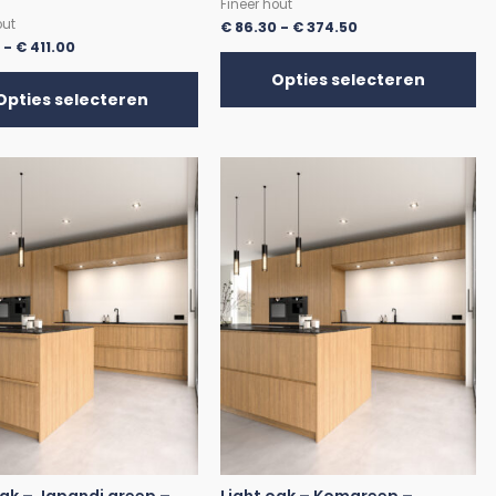
Fineer hout
out
€
86.30
-
€
374.50
0
-
€
411.00
Opties selecteren
Opties selecteren