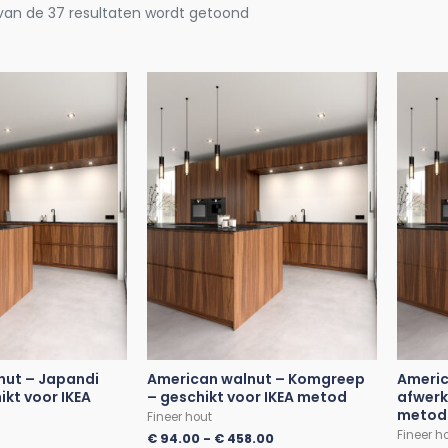
 van de 37 resultaten wordt getoond
nut – Japandi
American walnut – Komgreep
Americ
ikt voor IKEA
– geschikt voor IKEA metod
afwerk
metod
Fineer hout
Fineer h
€
94.00
-
€
458.00