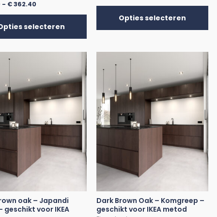
0
-
€
362.40
Opties selecteren
Opties selecteren
rown oak – Japandi
Dark Brown Oak – Komgreep –
– geschikt voor IKEA
geschikt voor IKEA metod