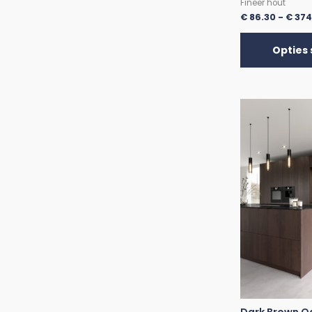
Fineer hout
€
86.30
-
€
374
Opties 