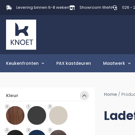
Levering binnen 6-8 weken
Showroom Wehl
026 - 
Keukenfronten
PAX kastdeuren
Maatwerk
Home
/ Produ
Kleur
4
1
3
Lade
2
2
2