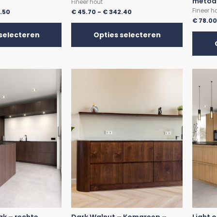
metod
Fineer hout
Fineer h
.50
€
45.70
-
€
342.40
€
78.0
selecteren
Opties selecteren