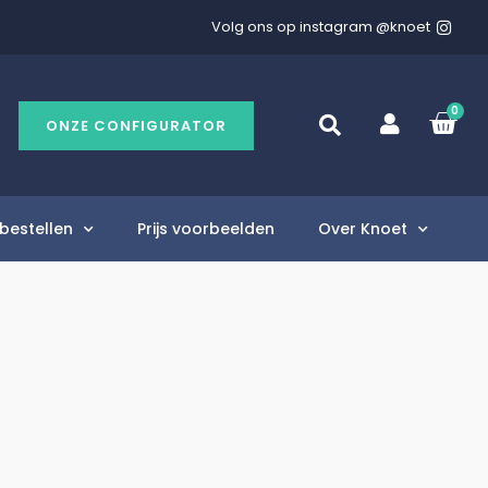
Volg ons op instagram @knoet
0
ONZE CONFIGURATOR
bestellen
Prijs voorbeelden
Over Knoet