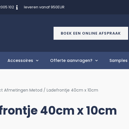
2005 102
leveren vanaf 950EUR
BOEK EEN ONLINE AFSPRAAK
Accessoires
Offerte aanvragen?
Samples 
ct Afmetingen Metod / Ladefrontje 40cm x 10cm
frontje 40cm x 10cm