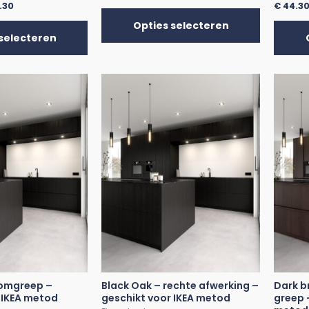
.30
€
44.3
Opties selecteren
selecteren
Komgreep –
Black Oak – rechte afwerking –
Dark b
 IKEA metod
geschikt voor IKEA metod
greep 