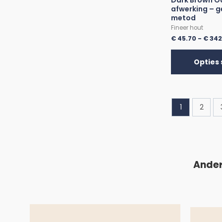
Dark Brown Oa
afwerking – g
metod
Fineer hout
€
45.70
-
€
342
Opties 
1
2
Ander