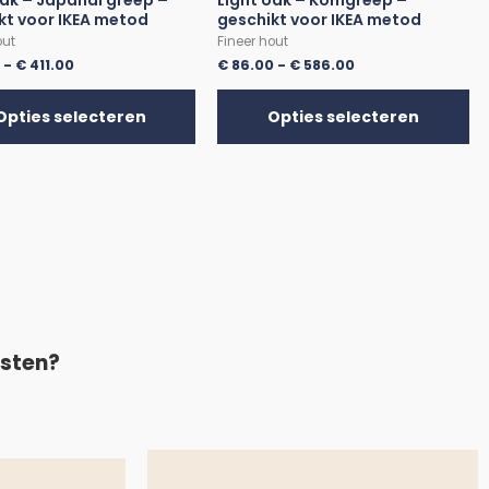
oak – Japandi greep –
Light oak – Komgreep –
kt voor IKEA metod
geschikt voor IKEA metod
out
Fineer hout
0
-
€
411.00
€
86.00
-
€
586.00
Opties selecteren
Opties selecteren
asten?