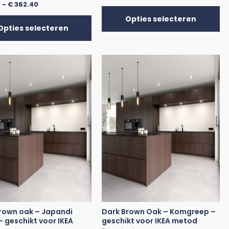
0
-
€
362.40
Opties selecteren
Opties selecteren
rown oak – Japandi
Dark Brown Oak – Komgreep –
– geschikt voor IKEA
geschikt voor IKEA metod