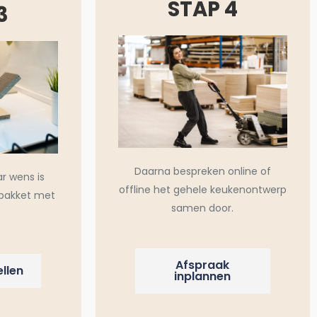
STAP 4
3
Daarna bespreken online of
ar wens is
offline het gehele keukenontwerp
pakket met
samen door.
Afspraak
llen
inplannen