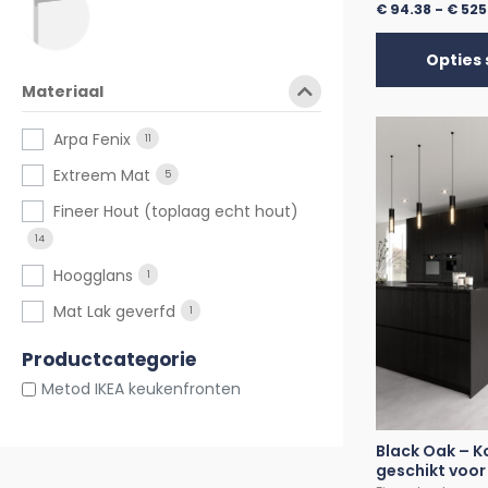
€
94.38
-
€
525
Opties 
Materiaal
Arpa Fenix
11
Extreem Mat
5
Fineer Hout (toplaag echt hout)
14
Hoogglans
1
Mat Lak geverfd
1
Productcategorie
Metod IKEA keukenfronten
Black Oak – 
geschikt voor