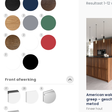
Resultaat 1–12
7
2
2
2
2
1
2
2
Front afwerking
17
23
6
American wal
greep – gesch
metod
Fineer hout
7