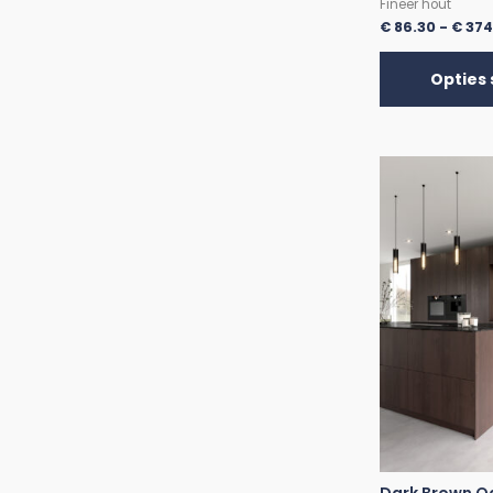
Fineer hout
€
86.30
-
€
374
Opties 