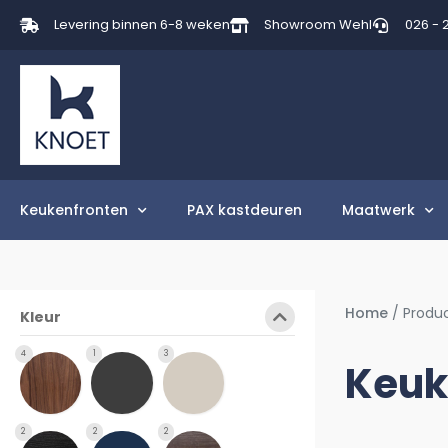
Levering binnen 6-8 weken
Showroom Wehl
026 - 
Keukenfronten
PAX kastdeuren
Maatwerk
Home
/ Produ
Kleur
4
1
3
Keuk
2
2
2