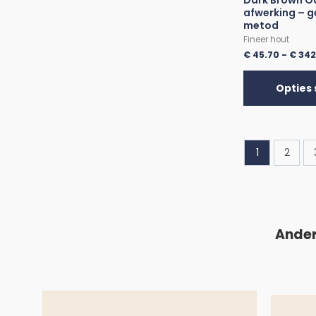
Dark Brown Oa
afwerking – g
metod
Fineer hout
€
45.70
-
€
342
Opties 
1
2
Ander