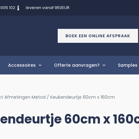
2005 102
leveren vanaf 950EUR
BOEK EEN ONLINE AFSPRAAK
Accessoires
Offerte aanvragen?
Samples 
ct Afmetingen Metod / Keukendeurtje 60cm x 160cm
endeurtje 60cm x 16