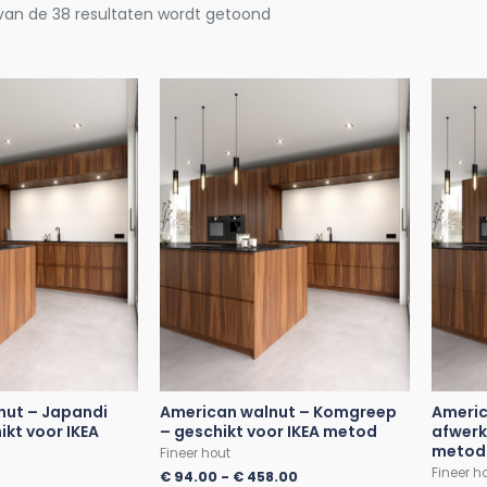
 van de 38 resultaten wordt getoond
nut – Japandi
American walnut – Komgreep
Americ
ikt voor IKEA
– geschikt voor IKEA metod
afwerk
metod
Fineer hout
Fineer h
€
94.00
-
€
458.00