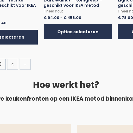
k – rechte
Dark Walnut – Komgreep –
Light 
eschikt voor IKEA
geschikt voor IKEA metod
geschi
Fineer hout
Fineer h
€
94.00
-
€
458.00
€
78.0
.40
Opties selecteren
selecteren
3
4
→
Hoe werkt het?
e keukenfronten op een IKEA metod binnenk