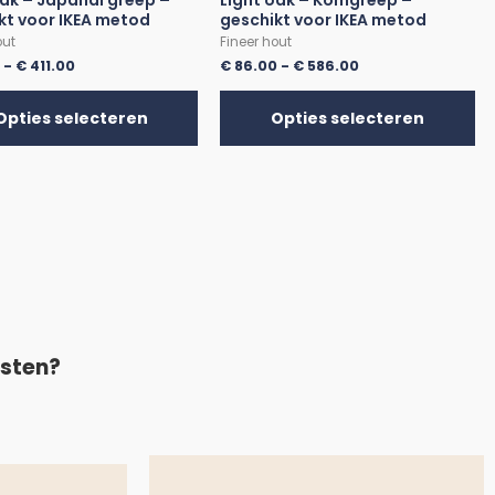
oak – Japandi greep –
Light oak – Komgreep –
kt voor IKEA metod
geschikt voor IKEA metod
out
Fineer hout
0
-
€
411.00
€
86.00
-
€
586.00
Opties selecteren
Opties selecteren
asten?