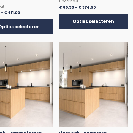
Fineer hout
out
€
86.30
-
€
374.50
0
-
€
411.00
Opties selecteren
Opties selecteren