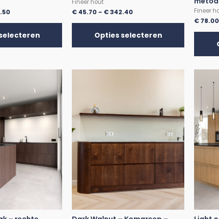
metod
Fineer hout
Fineer h
.50
€
45.70
-
€
342.40
€
78.0
selecteren
Opties selecteren