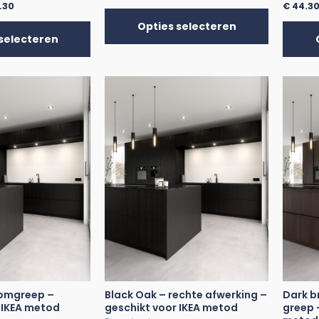
.30
€
44.3
Opties selecteren
selecteren
Komgreep –
Black Oak – rechte afwerking –
Dark b
 IKEA metod
geschikt voor IKEA metod
greep 