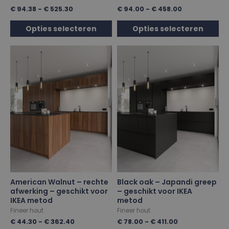
€
94.38
-
€
525.30
€
94.00
-
€
458.00
Opties selecteren
Opties selecteren
American Walnut – rechte
Black oak – Japandi greep
afwerking – geschikt voor
– geschikt voor IKEA
IKEA metod
metod
Fineer hout
Fineer hout
€
44.30
-
€
362.40
€
78.00
-
€
411.00