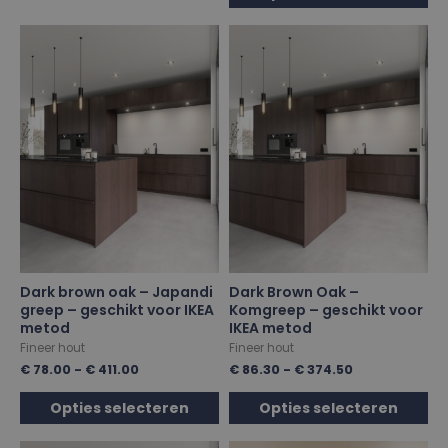
Dark brown oak – Japandi
Dark Brown Oak –
greep – geschikt voor IKEA
Komgreep – geschikt voor
metod
IKEA metod
Fineer hout
Fineer hout
€
78.00
-
€
411.00
€
86.30
-
€
374.50
Opties selecteren
Opties selecteren