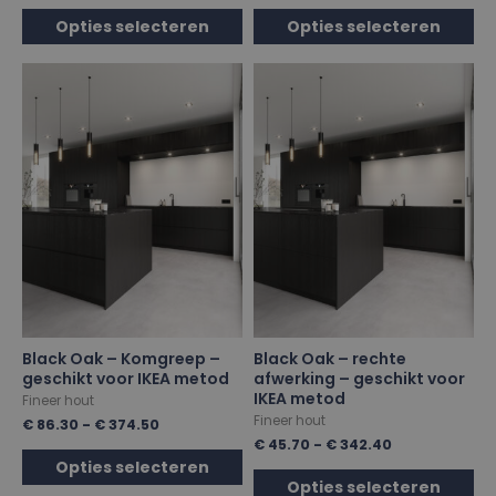
Opties selecteren
Opties selecteren
Black Oak – Komgreep –
Black Oak – rechte
geschikt voor IKEA metod
afwerking – geschikt voor
IKEA metod
Fineer hout
Fineer hout
€
86.30
-
€
374.50
€
45.70
-
€
342.40
Opties selecteren
Opties selecteren