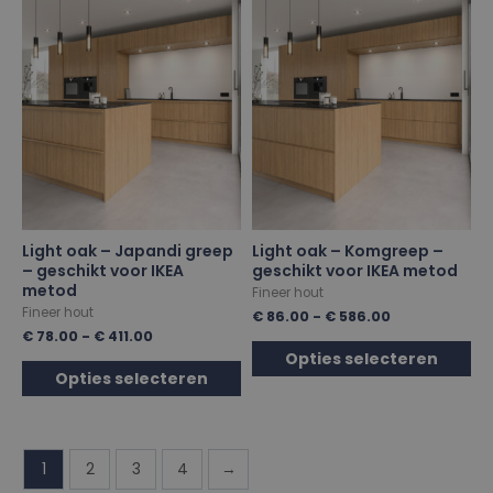
Light oak – Japandi greep
Light oak – Komgreep –
– geschikt voor IKEA
geschikt voor IKEA metod
metod
Fineer hout
Fineer hout
€
86.00
-
€
586.00
€
78.00
-
€
411.00
Opties selecteren
Opties selecteren
1
2
3
4
→