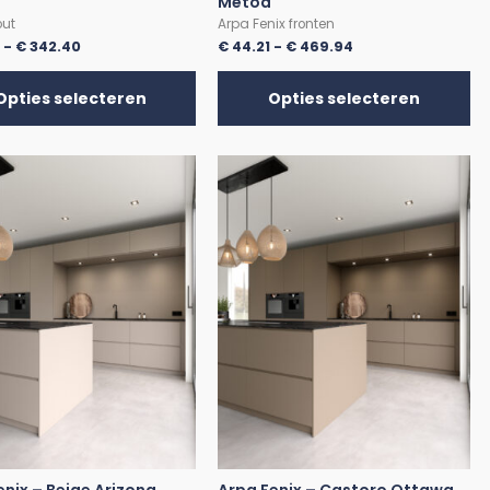
Metod
out
Arpa Fenix fronten
0
-
€
342.40
€
44.21
-
€
469.94
Opties selecteren
Opties selecteren