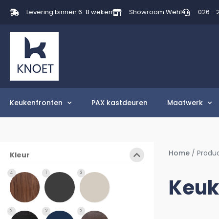
Levering binnen 6-8 weken
Showroom Wehl
026 - 
Keukenfronten
PAX kastdeuren
Maatwerk
Home
/ Produ
Kleur
4
1
3
Keuk
2
2
2