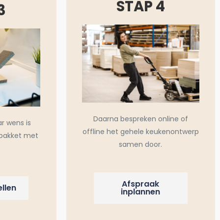
STAP 4
3
Daarna bespreken online of
ar wens is
offline het gehele keukenontwerp
pakket met
samen door.
Afspraak
llen
inplannen