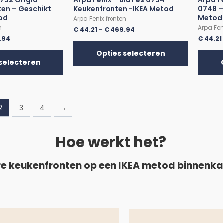
0752 Grigio
Arpa Fenix – Blu Fes 0754 –
Arpa F
ten – Geschikt
Keukenfronten -IKEA Metod
0748 –
tod
Metod
Arpa Fenix fronten
n
Arpa Fen
€
44.21
-
€
469.94
.94
€
44.21
Opties selecteren
selecteren
2
3
4
→
Hoe werkt het?
e keukenfronten op een IKEA metod binnenk