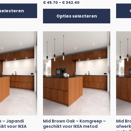
€
45.70
-
€
342.40
selecteren
Opties selecteren
k – Japandi
Mid Brown Oak – Komgreep –
Mid Br
ikt voor IKEA
geschikt voor IKEA metod
afwerk