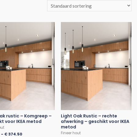
oak rustic – Komgreep –
Light Oak Rustic – rechte
kt voor IKEA metod
afwerking – geschikt voor IKEA
metod
out
Fineer hout
0
-
€
374.50