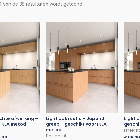
4 van de 38 resultaten wordt getoond
echte afwerking –
Light oak rustic – Japandi
Light 
 IKEA metod
greep – geschikt voor IKEA
geschi
metod
Fineer h
Fineer hout
.00
€
86.3