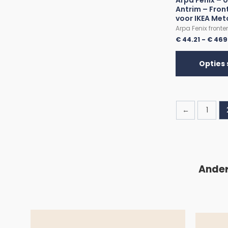
Arpa Fenix – 
Antrim – Fron
voor IKEA Me
Arpa Fenix fronte
€
44.21
-
€
469
Opties 
←
1
Ander