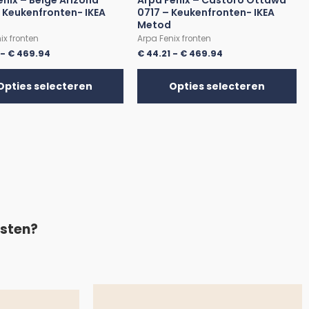
enix – Beige Arizona
Arpa Fenix – Castoro Ottawa
 Keukenfronten- IKEA
0717 – Keukenfronten- IKEA
Metod
ix fronten
Arpa Fenix fronten
-
€
469.94
€
44.21
-
€
469.94
Opties selecteren
Opties selecteren
asten?