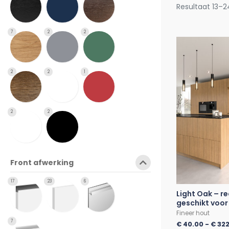
Resultaat 13–2
7
2
2
2
2
1
2
2
Front afwerking
17
23
6
Light Oak – r
geschikt voor
Fineer hout
7
€
40.00
-
€
322