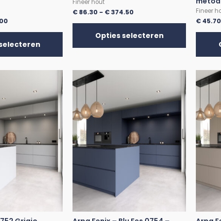
metod
Fineer hout
Fineer h
€
86.30
-
€
374.50
.00
€
45.7
Opties selecteren
selecteren