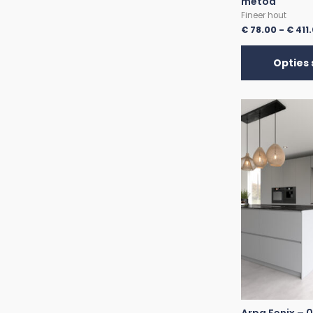
metod
Fineer hout
€
78.00
-
€
411
Opties 