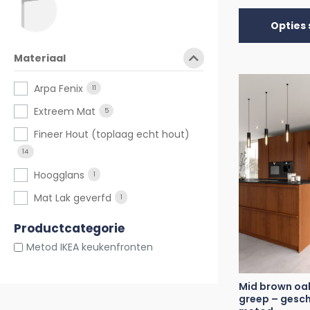
Opties 
Materiaal
Arpa Fenix
11
Extreem Mat
5
Fineer Hout (toplaag echt hout)
14
Hoogglans
1
Mat Lak geverfd
1
Productcategorie
Metod IKEA keukenfronten
Mid brown oa
greep – gesch