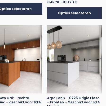
€
45.70
-
€
342.40
Opties selecteren
Opties selecteren
own Oak – rechte
Arpa Fenix – 0725 Grigio Efeso
ing – geschikt voor IKEA
– Fronten – Geschikt voor IKEA