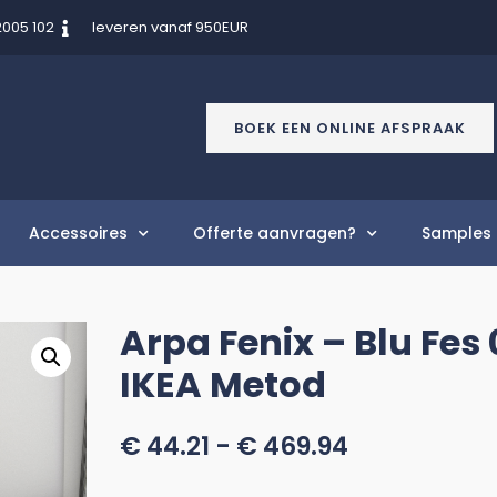
2005 102
leveren vanaf 950EUR
BOEK EEN ONLINE AFSPRAAK
Accessoires
Offerte aanvragen?
Samples 
Arpa Fenix – Blu Fes
IKEA Metod
€
44.21
-
€
469.94