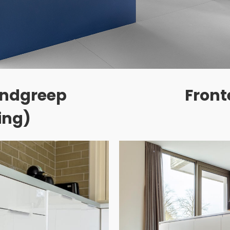
andgreep
Front
ing)