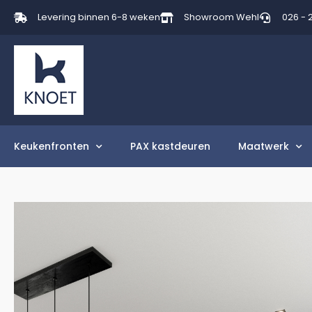
Levering binnen 6-8 weken
Showroom Wehl
026 - 
Keukenfronten
PAX kastdeuren
Maatwerk