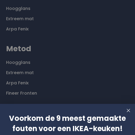
Hoogglans
Extreem mat
Arpa Fenix
Metod
Hoogglans
Extreem mat
Arpa Fenix
Fineer Fronten
Contact
Voorkom de 9 meest gemaakte
Langs komen? Graag even een afspraak maken. Dan
fouten voor een IKEA-keuken!
hebben wij alle tijd voor je.