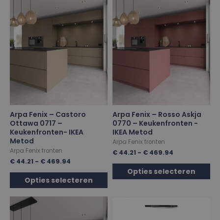
Arpa Fenix – Castoro
Arpa Fenix – Rosso Askja
Ottawa 0717 –
0770 – Keukenfronten -
Keukenfronten- IKEA
IKEA Metod
Metod
Arpa Fenix fronten
Arpa Fenix fronten
€
44.21
-
€
469.94
€
44.21
-
€
469.94
Opties selecteren
Opties selecteren