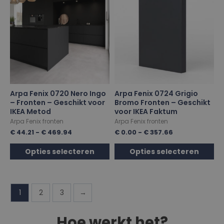
Arpa Fenix 0720 Nero Ingo
Arpa Fenix 0724 Grigio
– Fronten – Geschikt voor
Bromo Fronten – Geschikt
IKEA Metod
voor IKEA Faktum
Arpa Fenix fronten
Arpa Fenix fronten
€
44.21
-
€
469.94
€
0.00
-
€
357.66
Opties selecteren
Opties selecteren
1
2
3
→
Hoe werkt het?