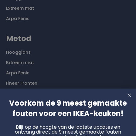
Extreem mat
Arpa Fenix
Metod
Hoogglans
Extreem mat
Arpa Fenix
Fineer Fronten
Contact
Voorkom de 9 meest gemaakte
fouten voor een IKEA-keuken!
Langs komen? Graag even een afspraak maken. Dan
hebben wij alle tijd voor je.
Blijf op de hoogte van de laatste updates en
ontvang direct de 9 meest gemaakte fouten