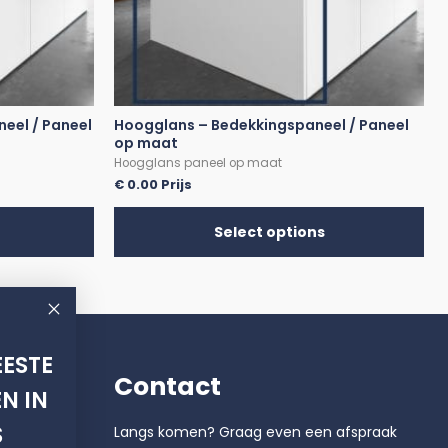
eel / Paneel
Hoogglans – Bedekkingspaneel / Paneel
op maat
Hoogglans paneel op maat
€
0.00
Prijs
Select options
ESTE
Contact
N IN
S
Langs komen? Graag even een afspraak