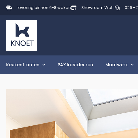
Levering binnen 6-8 weken
Showroom Wehl
026 - 
Keukenfronten
PAX kastdeuren
Maatwerk