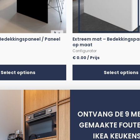
 Bedekkingspaneel / Paneel
Extreem mat – Bedekkingspan
op maat
Configurator
€
0.00
/ Prijs
Select options
Select options
ONTVANG DE 9 ME
m
Metod
GEMAAKTE FOUTE
IKEA KEUKEN
Hoogglans