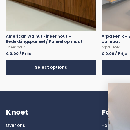
American Walnut Fineer hout –
Arpa Fenix –
Bedekkingspaneel / Paneel op maat
op maat
Fineer hout
Arpa Fenix
€
0.00
/ Prijs
€
0.00
/ Prijs
Select options
Knoet
Faktu
Over ons
Hoogglans