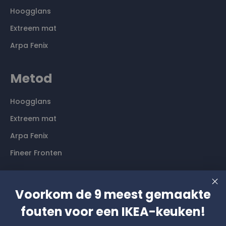
Hoogglans
Extreem mat
Arpa Fenix
Metod
Hoogglans
Extreem mat
Arpa Fenix
Fineer Fronten
Contact
Voorkom de 9 meest gemaakte
fouten voor een IKEA-keuken!
Langs komen? Graag even een afspraak maken. Dan
hebben wij alle tijd voor je.