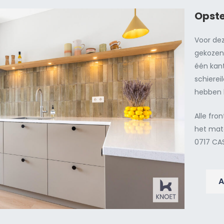
Opste
Voor de
gekozen 
één kant
schiere
hebben 
Alle fro
het mate
0717 C
A