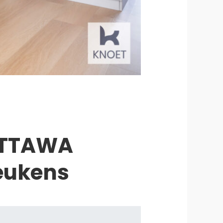
OTTAWA
eukens