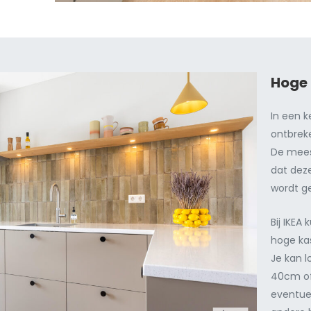
Hoge 
In een k
ontbrek
De mees
dat deze
wordt g
Bij IKEA
hoge ka
Je kan 
40cm of
eventue