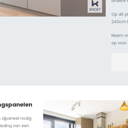
andere 
Op dit p
240cm h
Neem vr
op voor
ingspanelen
 zijpaneel nodig
kleding van een