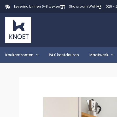
Levering binnen 6-8 weken
Showroom Wehl
026 - 
Keukenfronten
PAX kastdeuren
Maatwerk