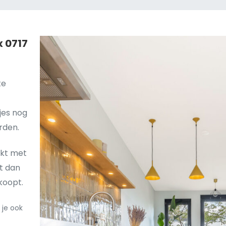
x 0717
te
jes nog
rden.
rkt met
t dan
 koopt.
 je ook