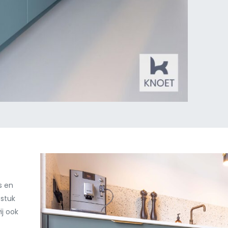
s en
stuk
j ook