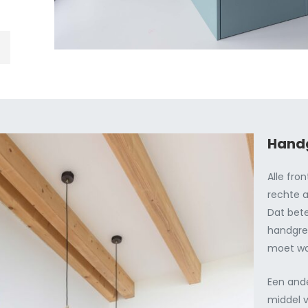
Hand
Alle fro
rechte 
Dat bet
handgre
moet w
Een ande
middel 