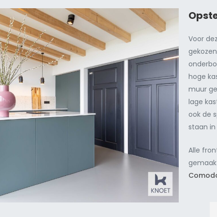
Opste
Voor de
gekozen
onderbo
hoge ka
muur ge
lage ka
ook de 
staan in 
Alle fron
gemaak
Comodo