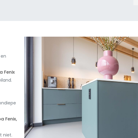
 en
a Fenix
iland.
ondiepe
a Fenix,
t niet.