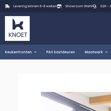
Levering binnen 6-8 weken
Showroom Wehl
026 - 
Keukenfronten
PAX kastdeuren
Maatwerk