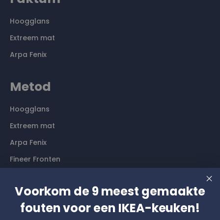
Hoogglans
Extreem mat
Arpa Fenix
Metod
Hoogglans
Extreem mat
Arpa Fenix
Fineer Fronten
Contact
Voorkom de 9 meest gemaakte
fouten voor een IKEA-keuken!
Langs komen? Graag even een afspraak maken. Dan