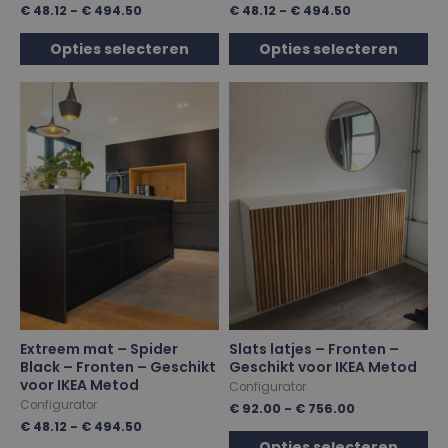
€
48.12
-
€
494.50
€
48.12
-
€
494.50
Opties selecteren
Opties selecteren
Extreem mat – Spider
Slats latjes – Fronten –
Black – Fronten – Geschikt
Geschikt voor IKEA Metod
voor IKEA Metod
Configurator
Configurator
€
92.00
-
€
756.00
€
48.12
-
€
494.50
Opties selecteren